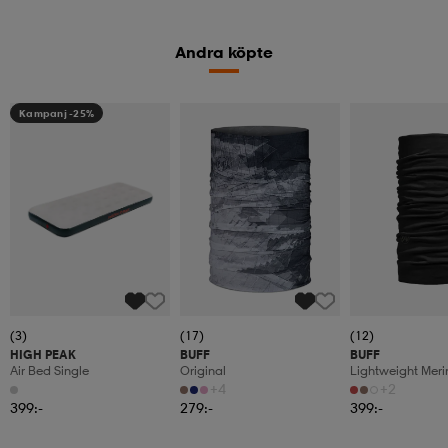
Andra köpte
Kampanj -25%
(3)
(17)
(12)
HIGH PEAK
BUFF
BUFF
Air Bed Single
Original
Lightweight Mer
+4
+2
399:-
279:-
399:-