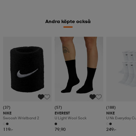
Andra köpte också
Kampanj -25%
(37)
(57)
(188)
NIKE
EVEREST
NIKE
Swoosh Wristband 2
U Light Wool Sock
U Nk Everyday C
6pr-Bd
119:-
79,90
249:-