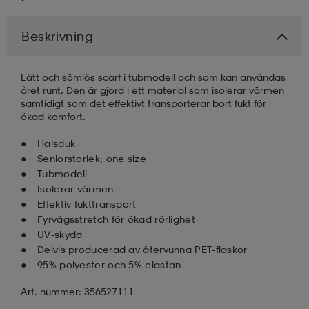
Beskrivning
Lätt och sömlös scarf i tubmodell och som kan användas
året runt. Den är gjord i ett material som isolerar värmen
samtidigt som det effektivt transporterar bort fukt för
ökad komfort.
Halsduk
Seniorstorlek; one size
Tubmodell
Isolerar värmen
Effektiv fukttransport
Fyrvägsstretch för ökad rörlighet
UV-skydd
Delvis producerad av återvunna PET-flaskor
95% polyester och 5% elastan
Art. nummer: 356527111