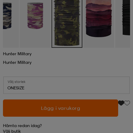
läder
lbehör
r
lbehör
kläder
asögon
äder
r
Hunter Military
r
s
Hunter Military
äder
ård
äder
Välj storlek
ONESIZE
s
s
Lägg i varukorg
ård
ård
Hämta redan idag?
Välj
butik