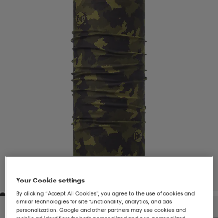
-BH
ngsskor
öjor & skjortor
ngsskor
ingsskor
ar
ingsskor
n
ingsskor
ts & toppar
or
n
kor
kor
öjor & skjortor
usskor
öjor & skjortor
skor
r
skor
n
tskor
 & klänningar
or
r & pannband
or
 & klänningar
-/Tennisskor
1
/
1
Your Cookie settings
By clicking “Accept All Cookies”, you agree to the use of cookies and
r
andy-/Handbollsskor
kar & vantar
andy-/Handbollsskor
ller
ler
similar technologies for site functionality, analytics, and ads
personalization. Google and other partners may use cookies and