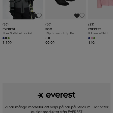
(36)
(50)
(23)
EVEREST
SOC
EVEREST
J Lex Softshell Jacket
J Sp Lowsock 3p Re
K Fleece Shirt
1 199:-
99,90
149:-
Vi har många modeller att välja på här på Stadium. Här hittar
du fler produkter från
EVEREST