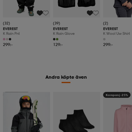
(32)
(39)
(2)
EVEREST
EVEREST
EVEREST
K Rain Pnt
K Rain Glove
K Wool Uw Shirt
299:-
129:-
299:-
Andra köpte även
Kampanj -25%
Kampanj -25%