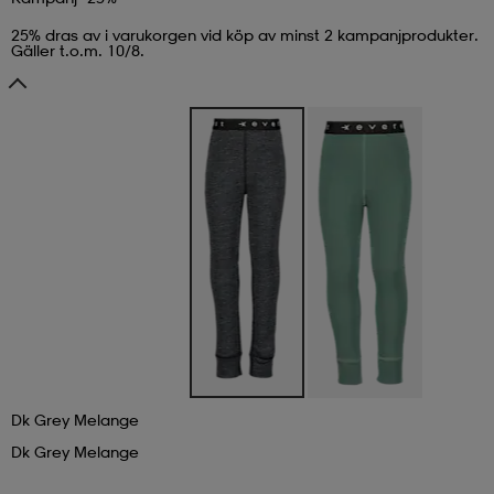
25% dras av i varukorgen vid köp av minst 2 kampanjprodukter.
läder
lbehör
r
lbehör
kläder
Gäller t.o.m. 10/8.
asögon
äder
r
r
s
äder
ård
äder
s
s
Dk Grey Melange
Dk Grey Melange
ård
ård