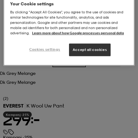
Your Cookie settings
By clicking “Accept All Cookies”, you agree to the use of cookies and
r & pannband
tskor
läder
tskor
r
ngsskor
similar technologies for site functionality, analytics, and ads
personalization. Google and other partners may use cookies and
mobile ad identifiers for both personalized and non‑personalized
advertising.
Learn more about how Google processes personal data
kar & vantar
skor
ukar
skor
kar & vantar
kor
Cookies settings
Accept all cookies
ukar
sskor
ställ
sskor
ukar
lbehör
Dk Grey Melange
ställ
stövlar
por
stövlar
ställ
er
Dk Grey Melange
(2)
EVEREST
K Wool Uw Pant
por
ler
kläder
ler
läder
Kampanj -25%
299:-
kläder
ngskor
asögon
ngskor
por
Kampanj -25%