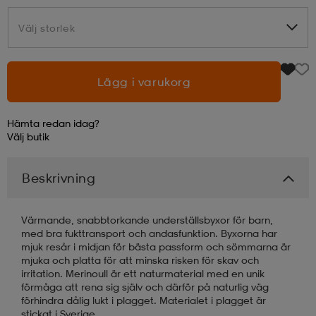
Välj storlek
Välj storlek
Lägg i varukorg
Hämta redan idag?
Välj
butik
Beskrivning
Värmande, snabbtorkande underställsbyxor för barn,
med bra fukttransport och andasfunktion. Byxorna har
mjuk resår i midjan för bästa passform och sömmarna är
mjuka och platta för att minska risken för skav och
irritation. Merinoull är ett naturmaterial med en unik
förmåga att rena sig själv och därför på naturlig väg
förhindra dålig lukt i plagget. Materialet i plagget är
stickat i Sverige.