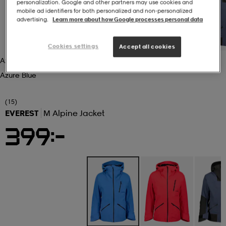
personalization. Google and other partners may use cookies and
mobile ad identifiers for both personalized and non‑personalized
advertising.
Learn more about how Google processes personal data
r & pannband
tskor
läder
tskor
r
ngsskor
Cookies settings
Accept all cookies
kar & vantar
skor
ukar
skor
kar & vantar
kor
Azure Blue
Azure Blue
ukar
sskor
ställ
sskor
ukar
lbehör
(15)
EVEREST
M Alpine Jacket
399:-
ställ
stövlar
por
stövlar
ställ
er
por
ler
kläder
ler
läder
kläder
ngskor
asögon
ngskor
por