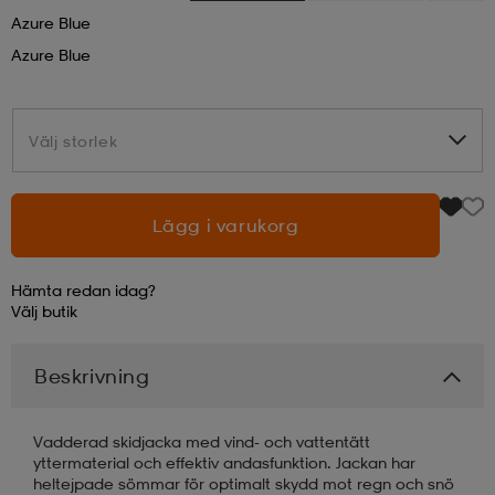
Azure Blue
läder
lbehör
r
lbehör
kläder
Azure Blue
asögon
äder
r
Välj storlek
Välj storlek
r
s
Lägg i varukorg
Hämta redan idag?
äder
ård
äder
Välj
butik
Beskrivning
s
s
Vadderad skidjacka med vind- och vattentätt
ård
ård
yttermaterial och effektiv andasfunktion. Jackan har
heltejpade sömmar för optimalt skydd mot regn och snö