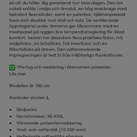
så att du håller dig garanterat torr hela dagen. Den har
också snölås i midja och ärmslut, en hög innerkrage med
bekvämt fleecefoder, samt en justerbar, hjälmanpassad
huva som skyddar mot vind och kyla. De ventilerande
öppningarna under ärmarna ger tillsammans med en
meshpanel på ryggen bra temperaturreglering för ökad
komfort. Jackan har dessutom flera praktiska fickor; två
midjefickor, en bröstficka, två innerfickor och en
liftkortsficka på ärmen. Den vattenavvisande
impregneringen är helt fri från miljöfarliga fluorkarboner.
Yttertyg och vaddering i återvunnen polyester.
Läs mer
Modellen är 186 cm
Använder storlek:
L
Skidjacka
Herrstorlekar; XS-XXXL
Värmande polyestervaddering
Vind- och vattentät (10 000 mm)
Heltejpade vattentäta sömmar