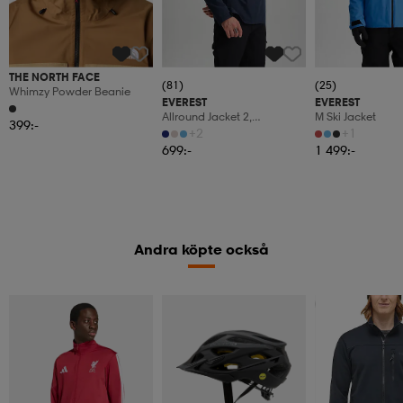
THE NORTH FACE
(81)
(25)
Whimzy Powder Beanie
EVEREST
EVEREST
Allround Jacket 2,
M Ski Jacket
399:-
Regnjacka, Herr
+2
+1
699:-
1 499:-
Andra köpte också
Kampanj -25%