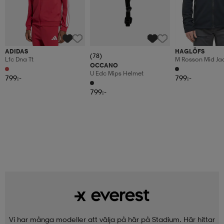
ADIDAS
HAGLÖFS
(78)
Lfc Dna Tt
M Rosson Mid Ja
OCCANO
U Edc Mips Helmet
799:-
799:-
799:-
Vi har många modeller att välja på här på Stadium. Här hittar