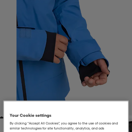
-BH
ngsskor
öjor & skjortor
ngsskor
ingsskor
ar
ingsskor
n
ingsskor
ts & toppar
or
n
kor
kor
öjor & skjortor
usskor
öjor & skjortor
skor
r
skor
n
tskor
 & klänningar
or
r & pannband
or
 & klänningar
-/Tennisskor
1
/
3
Your Cookie settings
r
andy-/Handbollsskor
kar & vantar
andy-/Handbollsskor
ller
ler
By clicking “Accept All Cookies”, you agree to the use of cookies and
similar technologies for site functionality, analytics, and ads