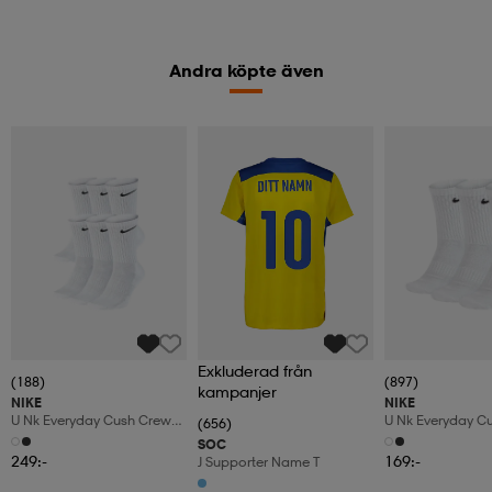
Andra köpte även
Exkluderad från
(188)
(897)
kampanjer
NIKE
NIKE
U Nk Everyday Cush Crew
U Nk Everyday C
(656)
6pr-Bd
3pr
SOC
249:-
169:-
J Supporter Name T