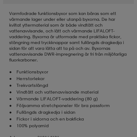
Varmfodrade funktionsbyxor som kan bäras som ett
läder
lbehör
r
lbehör
kläder
värmande lager under eller utanpå byxorna. De har
kviltat yttermaterial som är både vindtätt och
vattenavvisande, och lätt och värmande LIFALOFT-
asögon
äder
r
vaddering. Byxorna är utformade med praktiska fickor,
stängning med tryckknappar samt fullängds dragkedja i
sidan för att vara lätta att ta på och av. Byxornas
vattenavvisande DWR-impregnering är fri från miljöfarliga
r
s
fluorkarboner.
Funktionsbyxor
Herrstorlekar
äder
ård
äder
Trekvartslängd
Vindtätt och vattenavvisande material
Värmande LIFALOFT-vaddering (80 g)
s
s
Följsamma stretchpaneler för bra passform
Fullängds dragkedja i sidan
Fickor i sidorna och en bakficka
100% polyamid
ård
ård