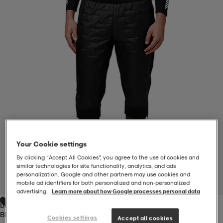
-BH
ngsskor
öjor & skjortor
ngsskor
ingsskor
ar
ingsskor
n
ingsskor
ts & toppar
or
n
kor
kor
öjor & skjortor
usskor
öjor & skjortor
skor
r
skor
n
tskor
Your Cookie settings
By clicking “Accept All Cookies”, you agree to the use of cookies and
similar technologies for site functionality, analytics, and ads
 & klänningar
or
r & pannband
or
 & klänningar
-/Tennisskor
personalization. Google and other partners may use cookies and
1
/
4
mobile ad identifiers for both personalized and non‑personalized
advertising.
Learn more about how Google processes personal data
Black
r
andy-/Handbollsskor
kar & vantar
andy-/Handbollsskor
ller
ler
Black
Cookies settings
Accept all cookies