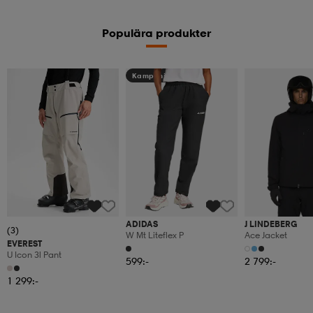
Populära produkter
Kampanj -25%
ADIDAS
J LINDEBERG
(3)
W Mt Liteflex P
Ace Jacket
EVEREST
U Icon 3l Pant
599:-
2 799:-
1 299:-