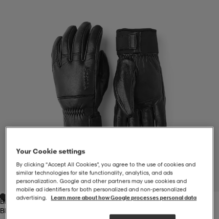
-BH
ngsskor
öjor & skjortor
ngsskor
ingsskor
ar
ingsskor
n
ingsskor
ts & toppar
or
n
kor
kor
öjor & skjortor
usskor
öjor & skjortor
skor
r
skor
n
tskor
Your Cookie settings
By clicking “Accept All Cookies”, you agree to the use of cookies and
 & klänningar
or
r & pannband
or
 & klänningar
-/Tennisskor
similar technologies for site functionality, analytics, and ads
1
/
6
personalization. Google and other partners may use cookies and
mobile ad identifiers for both personalized and non‑personalized
advertising.
Learn more about how Google processes personal data
Black
r
andy-/Handbollsskor
kar & vantar
andy-/Handbollsskor
ller
ler
Black