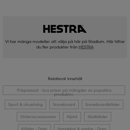
Vi har många modeller att välja på här på Stadium. Här hittar
du fler produkter från
HESTRA
Relaterat innehåll
Prispressat - bra priser på mängder av populära
produkter.
Sport & utrustning
Snowboard
Snowboardkläder
Vinteraccessoarer
Alpint
Skidkläder
Kläder - Dam
Handskar & vantar - Dam