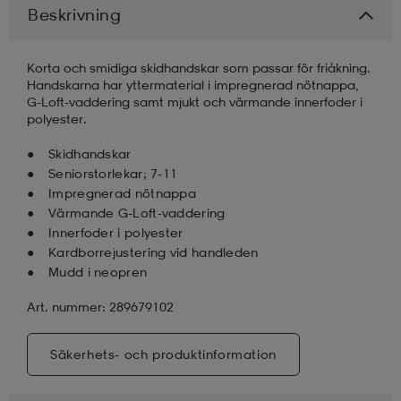
Beskrivning
läder
lbehör
r
lbehör
kläder
Korta och smidiga skidhandskar som passar för friåkning.
Handskarna har yttermaterial i impregnerad nötnappa,
G-Loft-vaddering samt mjukt och värmande innerfoder i
asögon
äder
r
polyester.
Skidhandskar
Seniorstorlekar; 7-11
r
s
Impregnerad nötnappa
Värmande G-Loft-vaddering
Innerfoder i polyester
äder
ård
äder
Kardborrejustering vid handleden
Mudd i neopren
Art. nummer: 289679102
s
s
Säkerhets- och produktinformation
ård
ård