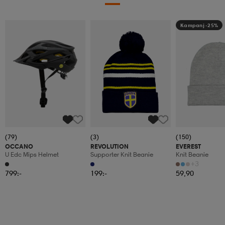
Kampanj -25%
(79)
(3)
(150)
OCCANO
REVOLUTION
EVEREST
U Edc Mips Helmet
Supporter Knit Beanie
Knit Beanie
+3
799:-
199:-
59,90