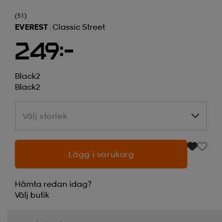
(51)
EVEREST
Classic Street
249:-
Black2
Black2
Välj storlek
Välj storlek
Lägg i varukorg
Hämta redan idag?
Välj
butik