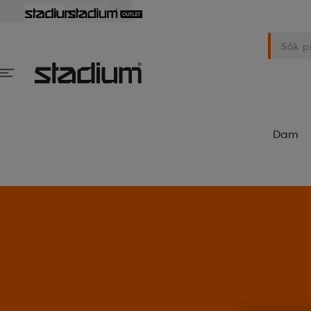
Dam
det