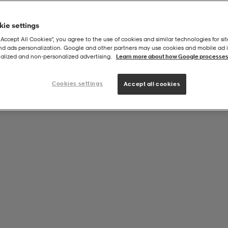
ie settings
“Accept All Cookies”, you agree to the use of cookies and similar technologies for sit
and ads personalization. Google and other partners may use cookies and mobile ad id
alized and non‑personalized advertising.
Learn more about how Google processes
Cookies settings
Accept all cookies