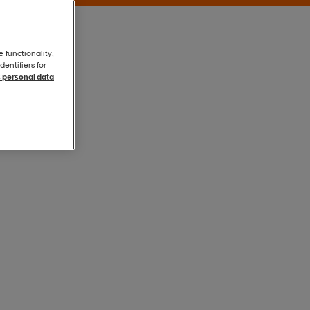
e functionality,
entifiers for
 personal data
Black2
Black2