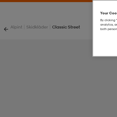
Your Cook
By clicking 
analytics, 
|
|
Alpint
Skidkläder
Classic Street
both person