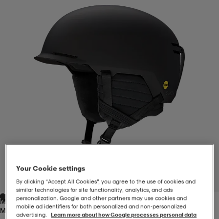
-BH
ngsskor
öjor & skjortor
ngsskor
ingsskor
ar
ingsskor
n
ingsskor
ts & toppar
or
n
kor
kor
öjor & skjortor
usskor
öjor & skjortor
skor
r
skor
n
tskor
 & klänningar
or
r & pannband
or
 & klänningar
-/Tennisskor
Your Cookie settings
1
/
1
By clicking “Accept All Cookies”, you agree to the use of cookies and
similar technologies for site functionality, analytics, and ads
personalization. Google and other partners may use cookies and
Matte Black
r
andy-/Handbollsskor
kar & vantar
andy-/Handbollsskor
ller
ler
mobile ad identifiers for both personalized and non‑personalized
Matte Black
advertising.
Learn more about how Google processes personal data