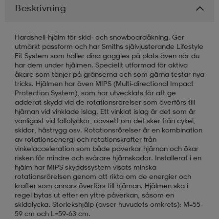
Beskrivning
läder
lbehör
r
lbehör
kläder
Hardshell-hjälm för skid- och snowboardåkning. Ger
utmärkt passform och har Smiths självjusterande Lifestyle
Fit System som håller dina goggles på plats även när du
asögon
äder
r
har dem under hjälmen. Speciellt utformad för aktiva
åkare som tänjer på gränserna och som gärna testar nya
tricks. Hjälmen har även MIPS (Multi-directional Impact
Protection System), som har utvecklats för att ge
r
s
adderat skydd vid de rotationsrörelser som överförs till
hjärnan vid vinklade islag. Ett vinklat islag är det som är
vanligast vid fallolyckor, oavsett om det sker från cykel,
skidor, hästrygg osv. Rotationsrörelser är en kombination
äder
ård
äder
av rotationsenergi och rotationskrafter från
vinkelacceleration som både påverkar hjärnan och ökar
risken för mindre och svårare hjärnskador. Installerat i en
hjälm har MIPS skyddssystem visats minska
s
s
rotationsrörelsen genom att rikta om de energier och
krafter som annars överförs till hjärnan. Hjälmen ska i
regel bytas ut efter en yttre påverkan, såsom en
skidolycka. Storlekshjälp (avser huvudets omkrets): M=55-
ård
ård
59 cm och L=59-63 cm.