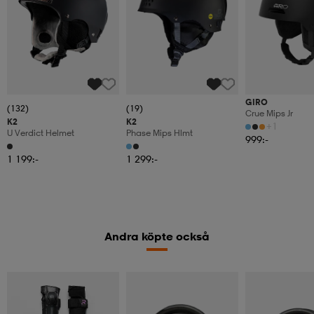
GIRO
(132)
(19)
Crue Mips Jr
K2
K2
+1
U Verdict Helmet
Phase Mips Hlmt
999:-
1 199:-
1 299:-
Andra köpte också