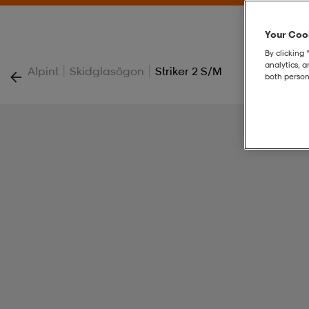
Your Cook
By clicking 
analytics, 
|
|
Alpint
Skidglasögon
Striker 2 S/m
both person