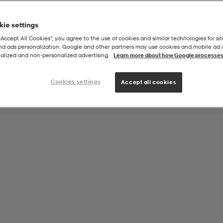
ie settings
“Accept All Cookies”, you agree to the use of cookies and similar technologies for sit
and ads personalization. Google and other partners may use cookies and mobile ad id
alized and non‑personalized advertising.
Learn more about how Google processes
Cookies settings
Accept all cookies