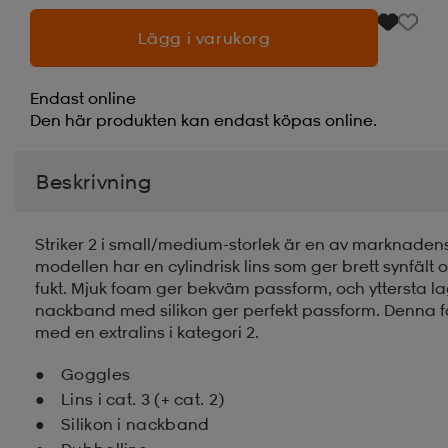
Lägg i varukorg
Endast online
Den här produkten kan endast köpas online.
Beskrivning
Striker 2 i small/medium-storlek är en av marknaden
modellen har en cylindrisk lins som ger brett synfält
fukt. Mjuk foam ger bekväm passform, och yttersta l
nackband med silikon ger perfekt passform. Denna fär
med en extralins i kategori 2.
Goggles
Lins i cat. 3 (+ cat. 2)
Silikon i nackband