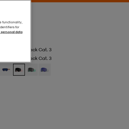
e functionality,
entifiers for
 personal data
Coral Ultra Black Cat. 3
Coral Ultra Black Cat. 3