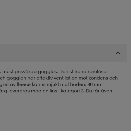
s mest prisvärda goggles. Den stilrena ramlösa
 och gogglen har effektiv ventilation mot kondens och
agret av fleece känns mjukt mot huden. 40 mm
g levereras med en lins i kategori 3. Du får även