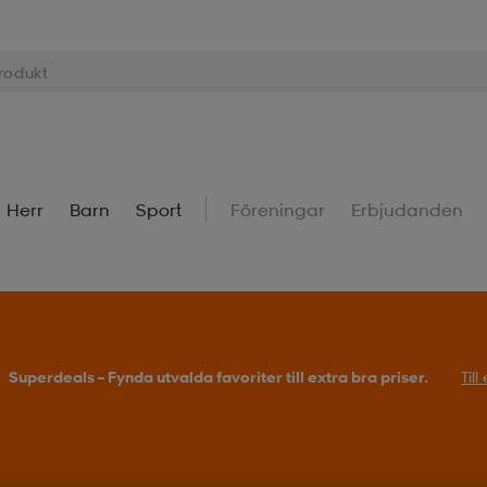
Herr
Barn
Sport
Föreningar
Erbjudanden
Superdeals – Fynda utvalda favoriter till extra bra priser.
Til