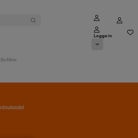
Logga in
Butiker
l erbjudandet