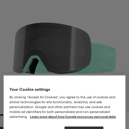
-BH
ngsskor
öjor & skjortor
ngsskor
ingsskor
ar
ingsskor
n
ingsskor
ts & toppar
or
n
kor
kor
öjor & skjortor
usskor
öjor & skjortor
skor
r
skor
n
tskor
Your Cookie settings
By clicking “Accept All Cookies”, you agree to the use of cookies and
 & klänningar
or
r & pannband
or
 & klänningar
-/Tennisskor
similar technologies for site functionality, analytics, and ads
1
/
1
personalization. Google and other partners may use cookies and
mobile ad identifiers for both personalized and non‑personalized
advertising.
Learn more about how Google processes personal data
r
andy-/Handbollsskor
kar & vantar
andy-/Handbollsskor
ller
ler