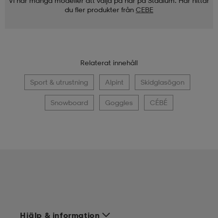
Vi har många modeller att välja på här på Stadium. Här hittar
du fler produkter från
CEBE
Relaterat innehåll
Sport & utrustning
Alpint
Skidglasögon
Snowboard
Goggles
CÉBÉ
Hjälp & information