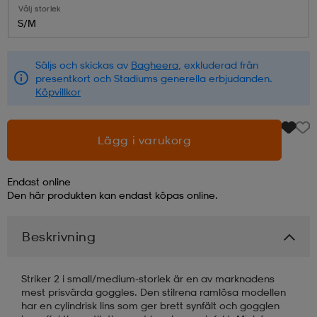
Välj storlek
S/M
läder
lbehör
r
lbehör
kläder
Säljs och skickas av
Bagheera
, exkluderad från
presentkort och Stadiums generella erbjudanden.
asögon
äder
r
Köpvillkor
r
s
Lägg i varukorg
Endast online
äder
ård
äder
Den här produkten kan endast köpas online.
Beskrivning
s
s
Striker 2 i small/medium-storlek är en av marknadens
mest prisvärda goggles. Den stilrena ramlösa modellen
ård
ård
har en cylindrisk lins som ger brett synfält och gogglen