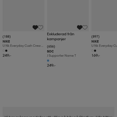
Exkluderad från
(188)
(897)
kampanjer
NIKE
NIKE
U Nk Everyday Cush Crew
U Nk Everyday C
(656)
6pr-Bd
3pr
SOC
249:-
169:-
J Supporter Name T
249:-