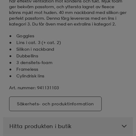
har effektiv ventilation mot kondens och fukt. Mjuk foam
ger bekväm passform, och yttersta lagret av fleece
känns mjukt mot huden. 40 mm nackband med silikon ger
perfekt passform. Denna färg levereras med en lins i
kategori 3. Du får även med en extralins i kategori 2.
Goggles
Lins i cat. 3 (+ cat. 2)
Silikon i nackband
Dubbellins
3 densitets-foam
Frameless
Cylindrisk lins
Art. nummer: 941131103
Säkerhets- och produktinformation
Hitta produkten i butik