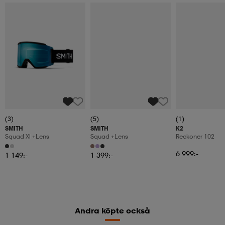
(3)
(5)
(1)
SMITH
SMITH
K2
Squad Xl +lens
Squad +lens
Reckoner 102
6 999:-
1 149:-
1 399:-
Andra köpte också