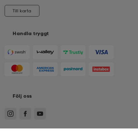
Till karta
Handla tryggt
Följ oss