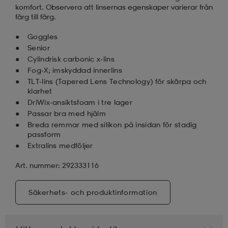
komfort. Observera att linsernas egenskaper varierar från
färg till färg.
Goggles
Senior
Cylindrisk carbonic x-lins
Fog-X; imskyddad innerlins
TLT-lins (Tapered Lens Technology) för skärpa och
klarhet
DriWix-ansiktsfoam i tre lager
Passar bra med hjälm
Breda remmar med silikon på insidan för stadig
passform
Extralins medföljer
Art. nummer: 292333116
Säkerhets- och produktinformation