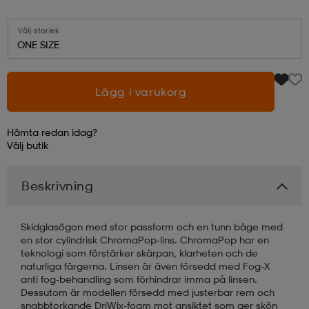
läder
lbehör
r
lbehör
kläder
Välj storlek
ONE SIZE
asögon
äder
r
Lägg i varukorg
Hämta redan idag?
r
s
Välj
butik
Beskrivning
äder
ård
äder
Skidglasögon med stor passform och en tunn båge med
s
s
en stor cylindrisk ChromaPop-lins. ChromaPop har en
teknologi som förstärker skärpan, klarheten och de
naturliga färgerna. Linsen är även försedd med Fog-X
anti fog-behandling som förhindrar imma på linsen.
ård
ård
Dessutom är modellen försedd med justerbar rem och
snabbtorkande DriWix-foam mot ansiktet som ger skön