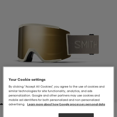
-BH
ngsskor
öjor & skjortor
ngsskor
ingsskor
ar
ingsskor
n
ingsskor
ts & toppar
or
n
kor
kor
öjor & skjortor
usskor
öjor & skjortor
skor
r
skor
n
tskor
Your Cookie settings
By clicking “Accept All Cookies”, you agree to the use of cookies and
 & klänningar
or
r & pannband
or
 & klänningar
-/Tennisskor
similar technologies for site functionality, analytics, and ads
personalization. Google and other partners may use cookies and
1
/
6
mobile ad identifiers for both personalized and non‑personalized
advertising.
Learn more about how Google processes personal data
r
andy-/Handbollsskor
kar & vantar
andy-/Handbollsskor
ller
ler