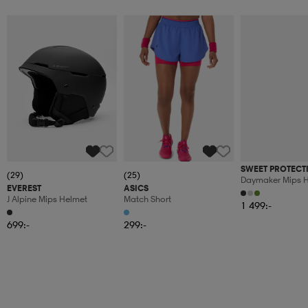
SWEET PROTECT
(29)
(25)
Daymaker Mips 
EVEREST
ASICS
J Alpine Mips Helmet
Match Short
1 499:-
699:-
299:-