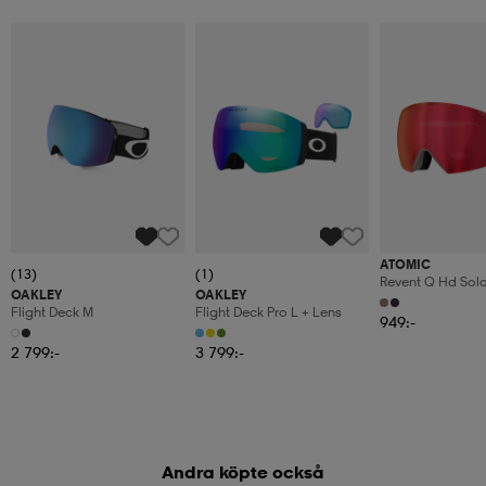
ATOMIC
(13)
(1)
Revent Q Hd Sol
OAKLEY
OAKLEY
Flight Deck M
Flight Deck Pro L + Lens
949:-
2 799:-
3 799:-
Andra köpte också