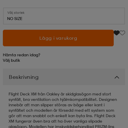
läder
lbehör
r
lbehör
kläder
Välj storlek
NO SIZE
asögon
äder
r
Lägg i varukorg
Hämta redan idag?
r
s
Välj
butik
Beskrivning
äder
ård
äder
Flight Deck XM från Oakley är skidglasögon med stort
s
s
synfält, bra ventilation och hjälmkompatibilitet. Designen
innebär att man slipper störas av båge eller kant i
synfältet och modellen är försedd med ett system som
gör att man snabbt och enkelt kan byta lins. Flight Deck
ård
ård
XM fungerar även bra att ha över vanliga slipade
glasögon. Modellen har imskyddsbehandlad PRIZM-lins