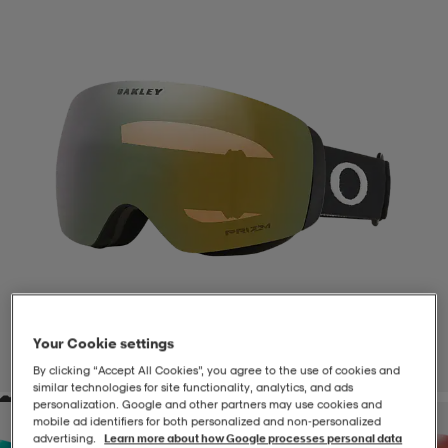
-BH
ngsskor
öjor & skjortor
ngsskor
ingsskor
ar
ingsskor
n
ingsskor
ts & toppar
or
n
kor
kor
öjor & skjortor
usskor
öjor & skjortor
skor
r
skor
n
tskor
 & klänningar
or
r & pannband
or
 & klänningar
-/Tennisskor
Your Cookie settings
1
/
1
By clicking “Accept All Cookies”, you agree to the use of cookies and
similar technologies for site functionality, analytics, and ads
personalization. Google and other partners may use cookies and
r
andy-/Handbollsskor
kar & vantar
andy-/Handbollsskor
ller
ler
mobile ad identifiers for both personalized and non‑personalized
advertising.
Learn more about how Google processes personal data