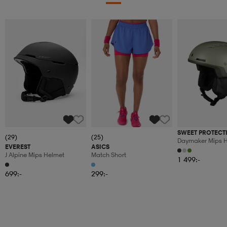
SWEET PROTECT
(29)
(25)
Daymaker Mips 
EVEREST
ASICS
J Alpine Mips Helmet
Match Short
1 499:-
699:-
299:-