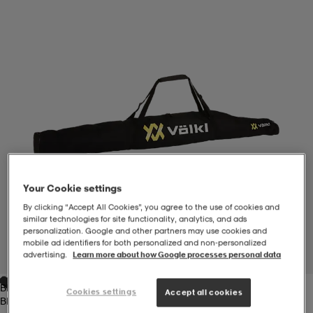
-BH
ngsskor
öjor & skjortor
ngsskor
ingsskor
ar
ingsskor
n
ingsskor
ts & toppar
or
n
kor
kor
öjor & skjortor
usskor
öjor & skjortor
skor
r
skor
n
tskor
Your Cookie settings
By clicking “Accept All Cookies”, you agree to the use of cookies and
similar technologies for site functionality, analytics, and ads
personalization. Google and other partners may use cookies and
 & klänningar
or
r & pannband
or
 & klänningar
-/Tennisskor
mobile ad identifiers for both personalized and non‑personalized
advertising.
Learn more about how Google processes personal data
1
/
2
Black
r
andy-/Handbollsskor
kar & vantar
andy-/Handbollsskor
ller
ler
Cookies settings
Accept all cookies
Black