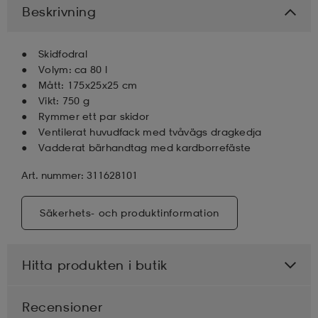
Beskrivning
läder
lbehör
r
lbehör
kläder
Skidfodral
Volym: ca 80 l
asögon
äder
r
Mått: 175x25x25 cm
Vikt: 750 g
Rymmer ett par skidor
Ventilerat huvudfack med tvåvägs dragkedja
r
s
Vadderat bärhandtag med kardborrefäste
Art. nummer: 311628101
äder
ård
äder
Säkerhets- och produktinformation
s
s
Hitta produkten i butik
ård
ård
Recensioner