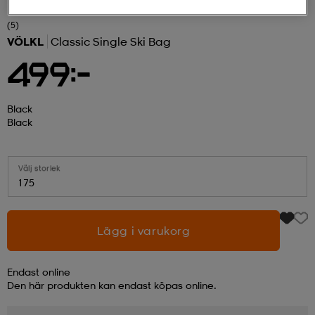
(5)
r & pannband
tskor
läder
tskor
r
ngsskor
VÖLKL
Classic Single Ski Bag
499:-
kar & vantar
skor
ukar
skor
kar & vantar
kor
Black
Black
ukar
sskor
ställ
sskor
ukar
lbehör
Välj storlek
175
ställ
stövlar
por
stövlar
ställ
er
Lägg i varukorg
por
ler
kläder
ler
läder
Endast online
Den här produkten kan endast köpas online.
kläder
ngskor
asögon
ngskor
por