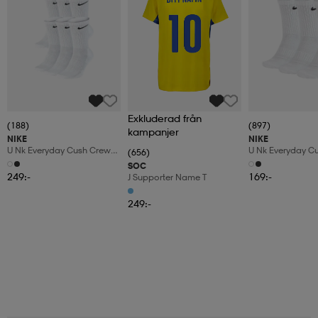
Exkluderad från
(188)
(897)
kampanjer
NIKE
NIKE
U Nk Everyday Cush Crew
U Nk Everyday C
(656)
6pr-Bd
3pr
SOC
249:-
169:-
J Supporter Name T
249:-