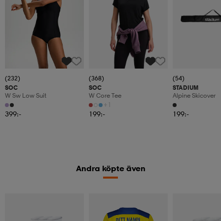
(232)
(368)
(54)
SOC
SOC
STADIUM
W Sw Low Suit
W Core Tee
Alpine Skicover
+1
399:-
199:-
199:-
Andra köpte även