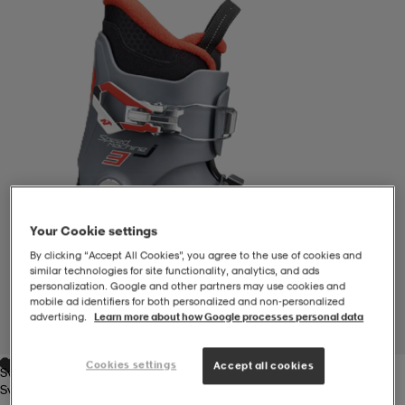
-BH
ngsskor
öjor & skjortor
ngsskor
ingsskor
ar
ingsskor
n
ingsskor
ts & toppar
or
n
kor
kor
öjor & skjortor
usskor
Your Cookie settings
öjor & skjortor
skor
r
skor
n
tskor
By clicking “Accept All Cookies”, you agree to the use of cookies and
similar technologies for site functionality, analytics, and ads
personalization. Google and other partners may use cookies and
mobile ad identifiers for both personalized and non‑personalized
 & klänningar
or
r & pannband
or
 & klänningar
-/Tennisskor
advertising.
Learn more about how Google processes personal data
1
/
3
Cookies settings
Accept all cookies
Svart/grå
r
andy-/Handbollsskor
kar & vantar
andy-/Handbollsskor
ller
ler
Svart/grå