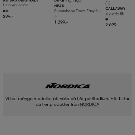
ADIDAS ORIGINALS
(1)
U Short Beanie
HEAD
CALLAWAY
Supershape Team Easy Jrs
Elyte Hy Rh
Short
299:-
1 299:-
2 699:-
Vi har många modeller att välja på här på Stadium. Här hittar
du fler produkter från
NORDICA