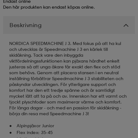
Endast online
Den här produkten kan endast köpas online.
läder
lbehör
r
lbehör
kläder
Beskrivning
asögon
äder
r
NORDICA SPEEDMACHINE J 3. Med fokus på att ha kul
och utvecklas är Speedmachine J 3 en kärlek till
skidåkning. Tack vare den inbyggda
r
s
viktfördelningssfunktionen kan pjäxans hårdhet enkelt
justeras så att unga åkare får exakt den flex och stöd
som behövs. Genom att placera stansen i en neutral
inställning förbättrar Speedmachine J 3 stabiliteten och
äder
ård
äder
påskyndar utvecklingen. För ytterligare support och
komfort har den ett tredje spänne och är samtidigt
mycket lätt att ta på och av. Innerskon har ett varmt och
tjockt plyschfoder som maximerar värme och komfort.
s
s
För långa dagar - och med en passion för skidåkning -
börja din resa med Speedmachine J 3!
Alpinpjäxor Junior
ård
ård
Flex index: 35-45