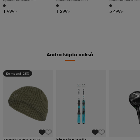
1 999:-
1 299:-
5 499:-
Andra köpte också
Kampanj -25%
bindning ingår