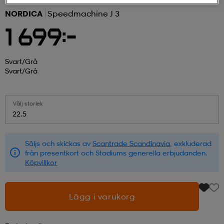
NORDICA
Speedmachine J 3
r & pannband
tskor
läder
tskor
r
ngsskor
1 699:-
kar & vantar
skor
ukar
skor
kar & vantar
kor
Svart/grå
Svart/grå
ukar
sskor
ställ
sskor
ukar
lbehör
Välj storlek
22.5
ställ
stövlar
por
stövlar
ställ
er
Säljs och skickas av
Scantrade Scandinavia
, exkluderad
från presentkort och Stadiums generella erbjudanden.
Köpvillkor
por
ler
kläder
ler
läder
Lägg i varukorg
kläder
ngskor
asögon
ngskor
por