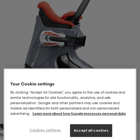
-BH
ngsskor
öjor & skjortor
ngsskor
ingsskor
ar
ingsskor
n
ingsskor
ts & toppar
or
n
kor
kor
öjor & skjortor
usskor
öjor & skjortor
skor
r
skor
n
tskor
Your Cookie settings
By clicking “Accept All Cookies”, you agree to the use of cookies and
similar technologies for site functionality, analytics, and ads
personalization. Google and other partners may use cookies and
 & klänningar
or
r & pannband
or
 & klänningar
-/Tennisskor
mobile ad identifiers for both personalized and non‑personalized
advertising.
Learn more about how Google processes personal data
1
/
3
Svart/grå
r
andy-/Handbollsskor
kar & vantar
andy-/Handbollsskor
ller
ler
Cookies settings
Accept all cookies
Svart/grå