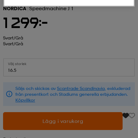
NORDICA
Speedmachine J 1
r & pannband
tskor
läder
tskor
r
ngsskor
1 299:-
kar & vantar
skor
ukar
skor
kar & vantar
kor
Svart/grå
Svart/grå
ukar
sskor
ställ
sskor
ukar
lbehör
Välj storlek
16.5
ställ
stövlar
por
stövlar
ställ
er
Säljs och skickas av
Scantrade Scandinavia
, exkluderad
från presentkort och Stadiums generella erbjudanden.
Köpvillkor
por
ler
kläder
ler
läder
Lägg i varukorg
kläder
ngskor
asögon
ngskor
por