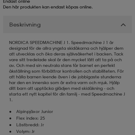
Endast online
Den här produkten kan endast köpas online.
läder
lbehör
r
lbehör
kläder
Beskrivning
asögon
äder
r
NORDICA SPEEDMACHINE J 1. Speedmachine J 1 är
designad för de allra yngsta skidåkarna och hjälper dem
att utvecklas och öka deras självsäkerhet i backen. Tack
r
s
vare sitt tredelade skal är den mycket lätt att ta på och
av. Och med sin neutrala stans får barnet en perfekt
åkställning som förbättrar kontrollen och stabiliteten. För
att hålla barnen leende även i de jobbigaste stunderna
äder
ård
äder
har den en innersko som är extra varm och mjuk. Hjälp
ditt barn att upptäcka glädjen med skidåkning - och
starta ett nytt kapitel för din familj - med Speedmachine J
1.
s
s
Alpinpjäxor Junior
Flex index: 25
Lästbredd: Jr
ård
ård
Volym: Jr