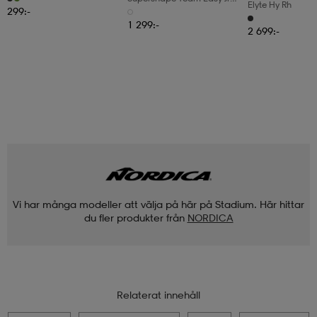
Elyte Hy Rh
Short
299:-
1 299:-
2 699:-
Vi har många modeller att välja på här på Stadium. Här hittar
du fler produkter från
NORDICA
Relaterat innehåll