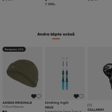
7 999:-
Andra köpte också
Kampanj -25%
bindning ingår
ADIDAS ORIGINALS
(1)
U Short Beanie
HEAD
CALLAWAY
Supershape Team Easy Jrs