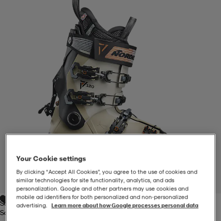
-BH
ngsskor
öjor & skjortor
ngsskor
ingsskor
ar
ingsskor
n
ingsskor
ts & toppar
or
n
kor
kor
öjor & skjortor
usskor
öjor & skjortor
skor
r
skor
n
tskor
Your Cookie settings
 & klänningar
or
r & pannband
or
 & klänningar
-/Tennisskor
By clicking “Accept All Cookies”, you agree to the use of cookies and
similar technologies for site functionality, analytics, and ads
1
/
6
personalization. Google and other partners may use cookies and
mobile ad identifiers for both personalized and non‑personalized
Sand
r
andy-/Handbollsskor
kar & vantar
andy-/Handbollsskor
ller
ler
advertising.
Learn more about how Google processes personal data
Sand