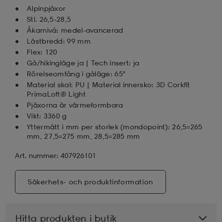
Alpinpjäxor
Stl. 26,5-28,5
Åkarnivå: medel-avancerad
Lästbredd: 99 mm
Flex: 120
Gå/hikingläge ja | Tech insert: ja
Rörelseomfång i gåläge: 65°
Material skal: PU | Material innersko: 3D Corkfit
PrimaLoft® Light
Pjäxorna är värmeformbara
Vikt: 3360 g
Yttermått i mm per storlek (mondopoint): 26,5=265
mm, 27,5=275 mm, 28,5=285 mm
Art. nummer: 407926101
Säkerhets- och produktinformation
Hitta produkten i butik