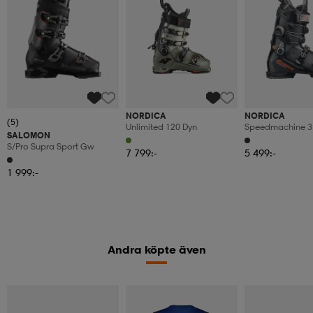
NORDICA
NORDICA
(5)
Unlimited 120 Dyn
Speedmachine 3
SALOMON
C Gw
S/pro Supra Sport Gw
7 799:-
5 499:-
1 999:-
Andra köpte även