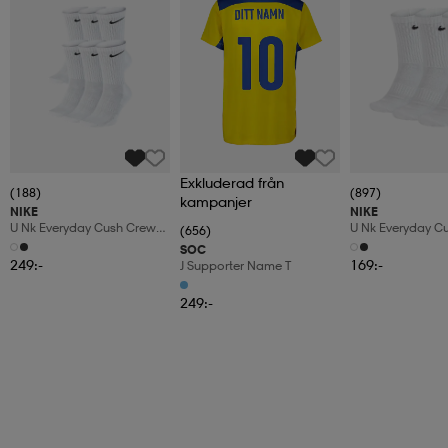
Exkluderad från
(188)
(897)
kampanjer
NIKE
NIKE
U Nk Everyday Cush Crew
U Nk Everyday C
(656)
6pr-Bd
3pr
SOC
249:-
169:-
J Supporter Name T
249:-