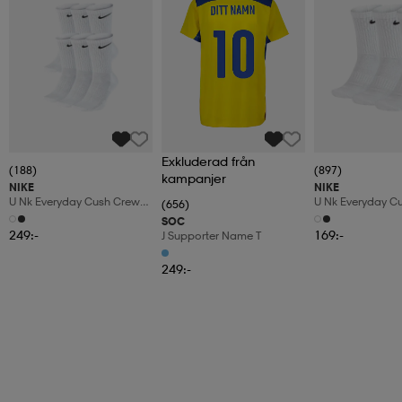
Exkluderad från
(188)
(897)
kampanjer
NIKE
NIKE
U Nk Everyday Cush Crew
U Nk Everyday C
(656)
6pr-Bd
3pr
SOC
249:-
169:-
J Supporter Name T
249:-