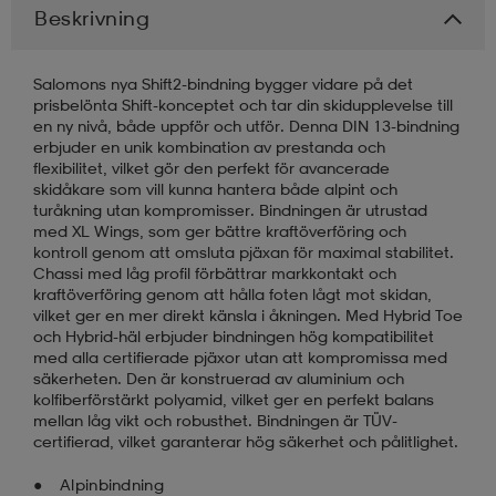
Beskrivning
läder
lbehör
r
lbehör
kläder
Salomons nya Shift2-bindning bygger vidare på det
prisbelönta Shift-konceptet och tar din skidupplevelse till
en ny nivå, både uppför och utför. Denna DIN 13-bindning
asögon
äder
r
erbjuder en unik kombination av prestanda och
flexibilitet, vilket gör den perfekt för avancerade
skidåkare som vill kunna hantera både alpint och
turåkning utan kompromisser. Bindningen är utrustad
r
s
med XL Wings, som ger bättre kraftöverföring och
kontroll genom att omsluta pjäxan för maximal stabilitet.
Chassi med låg profil förbättrar markkontakt och
kraftöverföring genom att hålla foten lågt mot skidan,
äder
ård
äder
vilket ger en mer direkt känsla i åkningen. Med Hybrid Toe
och Hybrid-häl erbjuder bindningen hög kompatibilitet
med alla certifierade pjäxor utan att kompromissa med
säkerheten. Den är konstruerad av aluminium och
s
s
kolfiberförstärkt polyamid, vilket ger en perfekt balans
mellan låg vikt och robusthet. Bindningen är TÜV-
certifierad, vilket garanterar hög säkerhet och pålitlighet.
ård
ård
Alpinbindning