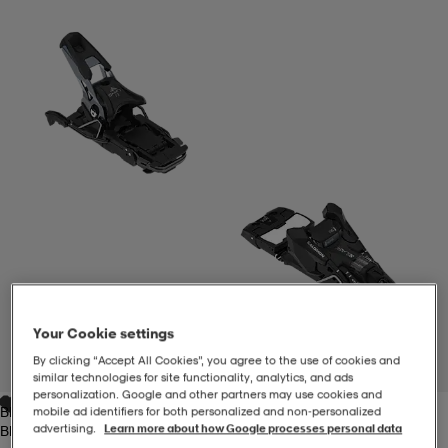
-BH
ngsskor
öjor & skjortor
ngsskor
ingsskor
ar
ingsskor
n
ingsskor
ts & toppar
or
n
kor
kor
öjor & skjortor
usskor
öjor & skjortor
skor
r
skor
n
tskor
Your Cookie settings
 & klänningar
or
r & pannband
or
 & klänningar
-/Tennisskor
By clicking “Accept All Cookies”, you agree to the use of cookies and
1
/
1
similar technologies for site functionality, analytics, and ads
personalization. Google and other partners may use cookies and
Black/silver
mobile ad identifiers for both personalized and non‑personalized
r
andy-/Handbollsskor
kar & vantar
andy-/Handbollsskor
ller
ler
advertising.
Learn more about how Google processes personal data
Black/silver