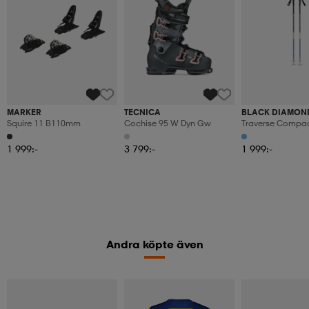
MARKER
TECNICA
BLACK DIAMON
Squire 11 B110mm
Cochise 95 W Dyn Gw
Traverse Compac
1 999:-
3 799:-
1 999:-
Andra köpte även