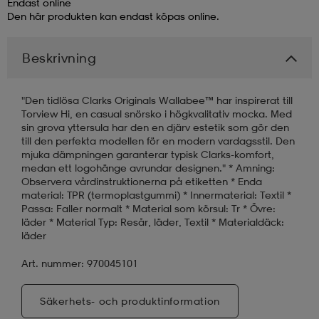
Endast online
Den här produkten kan endast köpas online.
läder
lbehör
r
lbehör
kläder
Beskrivning
asögon
äder
r
"Den tidlösa Clarks Originals Wallabee™ har inspirerat till
Torview Hi, en casual snörsko i högkvalitativ mocka. Med
sin grova yttersula har den en djärv estetik som gör den
r
s
till den perfekta modellen för en modern vardagsstil. Den
mjuka dämpningen garanterar typisk Clarks-komfort,
medan ett logohänge avrundar designen." * Amning:
Observera vårdinstruktionerna på etiketten * Enda
äder
ård
äder
material: TPR (termoplastgummi) * Innermaterial: Textil *
Passa: Faller normalt * Material som körsul: Tr * Övre:
läder * Material Typ: Resår, läder, Textil * Materialdäck:
läder
s
s
Art. nummer: 970045101
ård
ård
Säkerhets- och produktinformation