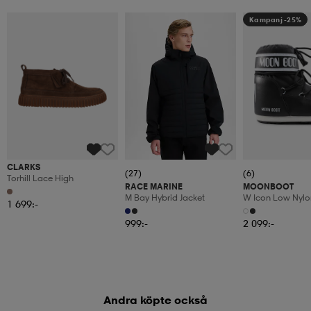
Kampanj -25%
CLARKS
(27)
(6)
Torhill Lace High
RACE MARINE
MOONBOOT
M Bay Hybrid Jacket
W Icon Low Nylo
1 699:-
999:-
2 099:-
Andra köpte också