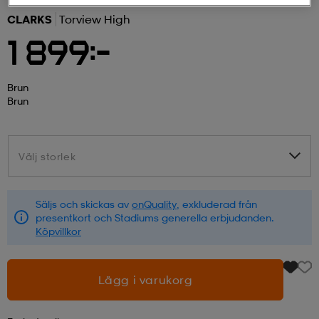
CLARKS
Torview High
r & pannband
tskor
läder
tskor
r
ngsskor
1 899:-
kar & vantar
skor
ukar
skor
kar & vantar
kor
Brun
Brun
ukar
sskor
ställ
sskor
ukar
lbehör
Välj storlek
Välj storlek
ställ
stövlar
por
stövlar
ställ
er
Säljs och skickas av
onQuality
, exkluderad från
presentkort och Stadiums generella erbjudanden.
Köpvillkor
por
ler
kläder
ler
läder
Lägg i varukorg
kläder
ngskor
asögon
ngskor
por