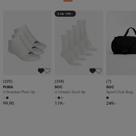
2 för 199:-
(225)
(334)
(7)
PUMA
SOC
SOC
U Sneaker Plain 3p
U Classic Sock 4p
Sport Club Bag
99,90
119:-
249:-