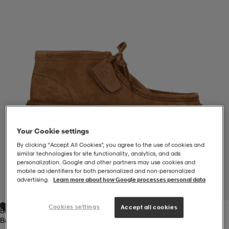
-BH
ngsskor
öjor & skjortor
ngsskor
ingsskor
ar
ingsskor
n
ingsskor
ts & toppar
or
n
kor
kor
öjor & skjortor
usskor
Your Cookie settings
öjor & skjortor
skor
r
skor
n
tskor
By clicking “Accept All Cookies”, you agree to the use of cookies and
similar technologies for site functionality, analytics, and ads
personalization. Google and other partners may use cookies and
mobile ad identifiers for both personalized and non‑personalized
 & klänningar
or
r & pannband
or
 & klänningar
-/Tennisskor
advertising.
Learn more about how Google processes personal data
1
/
7
Cookies settings
Accept all cookies
Brun
r
andy-/Handbollsskor
kar & vantar
andy-/Handbollsskor
ller
ler
Brun