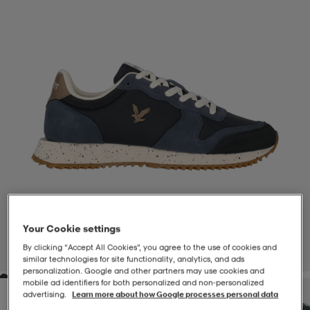
-BH
ngsskor
öjor & skjortor
ngsskor
ingsskor
ar
ingsskor
n
ingsskor
ts & toppar
or
n
kor
kor
öjor & skjortor
usskor
öjor & skjortor
skor
r
skor
n
tskor
Your Cookie settings
 & klänningar
or
r & pannband
or
 & klänningar
-/Tennisskor
By clicking “Accept All Cookies”, you agree to the use of cookies and
1
/
7
similar technologies for site functionality, analytics, and ads
personalization. Google and other partners may use cookies and
mobile ad identifiers for both personalized and non‑personalized
r
andy-/Handbollsskor
kar & vantar
andy-/Handbollsskor
ller
ler
advertising.
Learn more about how Google processes personal data