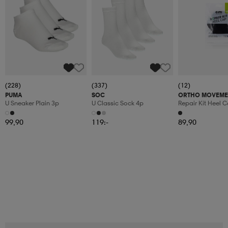
(228)
(337)
(12)
PUMA
SOC
ORTHO MOVEME
U Sneaker Plain 3p
U Classic Sock 4p
Repair Kit Heel 
99,90
119:-
89,90