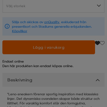
Välj storlek
Välj storlek
läder
lbehör
r
lbehör
kläder
Säljs och skickas av
onQuality
, exkluderad från
presentkort och Stadiums generella erbjudanden.
asögon
äder
r
Köpvillkor
r
s
Lägg i varukorg
Endast online
äder
ård
äder
Den här produkten kan endast köpas online.
Beskrivning
s
s
"Leno-sneakern förenar sportig inspiration med klassiska
linjer. Det dynamiska ovandelen skapar både struktur och
ård
ård
lätthet. För varaktig komfort står den formgjutna,