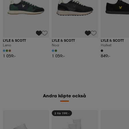
LYLE & SCOTT
LYLE & SCOTT
LYLE & SCOTT
Leno
Noa
Halket
1 059:-
1 059:-
849:-
Andra köpte också
2 för 199:-