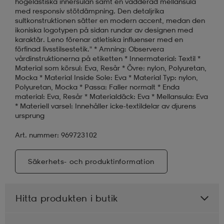
högelastiska innersulan samt en vadderad mellansula
med responsiv stötdämpning. Den detaljrika
sultkonstruktionen sätter en modern accent, medan den
ikoniska logotypen på sidan rundar av designen med
karaktär. Leno förenar atletiska influenser med en
förfinad livsstilsestetik." * Amning: Observera
vårdinstruktionerna på etiketten * Innermaterial: Textil *
Material som körsul: Eva, Resår * Övre: nylon, Polyuretan,
Mocka * Material Inside Sole: Eva * Material Typ: nylon,
Polyuretan, Mocka * Passa: Faller normalt * Enda
material: Eva, Resår * Materialdäck: Eva * Mellansula: Eva
* Materiell varsel: Innehåller icke-textildelar av djurens
ursprung
Art. nummer: 969723102
Säkerhets- och produktinformation
Hitta produkten i butik