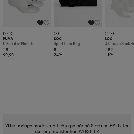
(225)
(7)
(337)
PUMA
SOC
SOC
U Sneaker Plain 3p
Sport Club Bag
U Classic Sock 4
99,90
249:-
119:-
Vi har många modeller att välja på här på Stadium. Här hittar
du fler produkter från
WHISTLER