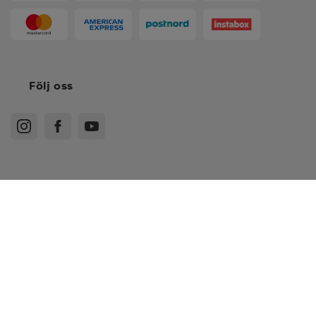
Följ oss
Köpvillkor
Medlemsvillkor
Integritetspolicy
Recensionspolicy
*
EU 41
Cookies
Sitemap
*
EU 42
Sverige - SEK
*
EU 43
© Stadium Sverige AB, 601 60 Norrköping. Org.nr. 556236-4397
*
EU 44