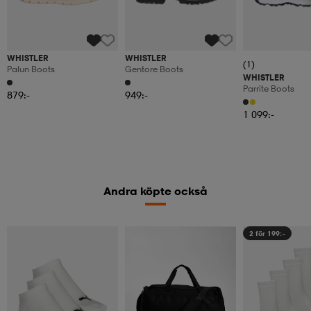
WHISTLER
WHISTLER
(1)
Palun Boots
Gentore Boots
WHISTLER
Parrite Boots
879:-
949:-
1 099:-
Andra köpte också
2 för 199:-