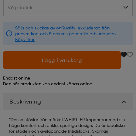
Välj storlek
Välj storlek
läder
lbehör
r
lbehör
kläder
Säljs och skickas av
onQuality
, exkluderad från
presentkort och Stadiums generella erbjudanden.
asögon
äder
r
Köpvillkor
r
s
Lägg i varukorg
Endast online
äder
ård
äder
Den här produkten kan endast köpas online.
Beskrivning
s
s
"Dessa stövlar från märket WHISTLER imponerar med sin
höga komfort och enkla, sportiga design. De är idealiska
ård
ård
för staden och avslappnade fritidslooks. Skornas