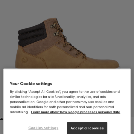
-BH
ngsskor
öjor & skjortor
ngsskor
ingsskor
ar
ingsskor
n
ingsskor
ts & toppar
or
n
kor
kor
öjor & skjortor
usskor
öjor & skjortor
skor
r
skor
n
tskor
Your Cookie settings
By clicking “Accept All Cookies”, you agree to the use of cookies and
similar technologies for site functionality, analytics, and ads
 & klänningar
or
r & pannband
or
 & klänningar
-/Tennisskor
personalization. Google and other partners may use cookies and
mobile ad identifiers for both personalized and non‑personalized
1
/
7
advertising.
Learn more about how Google processes personal data
r
andy-/Handbollsskor
kar & vantar
andy-/Handbollsskor
ller
ler
Cookies settings
Accept all cookies