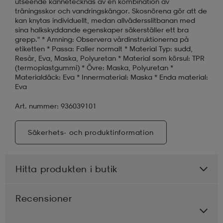
utseende kännetecknas av en kombination av
träningsskor och vandringskängor. Skosnörena gör att de
kan knytas individuellt, medan allvädersslitbanan med
sina halkskyddande egenskaper säkerställer ett bra
grepp." * Amning: Observera vårdinstruktionerna på
etiketten * Passa: Faller normalt * Material Typ: sudd,
Resår, Eva, Maska, Polyuretan * Material som körsul: TPR
(termoplastgummi) * Övre: Maska, Polyuretan *
Materialdäck: Eva * Innermaterial: Maska * Enda material:
Eva
Art. nummer: 936039101
Säkerhets- och produktinformation
Hitta produkten i butik
Recensioner