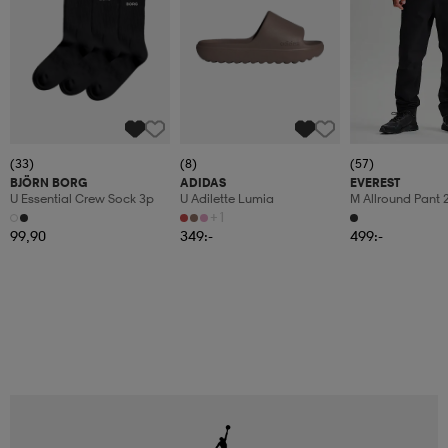
(33)
(8)
(57)
BJÖRN BORG
ADIDAS
EVEREST
U Essential Crew Sock 3p
U Adilette Lumia
M Allround Pant 
+1
99,90
349:-
499:-