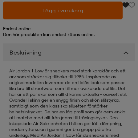
Lägg i varukorg
läder
lbehör
r
lbehör
kläder
Endast online
Den här produkten kan endast köpas online.
asögon
äder
r
Beskrivning
r
s
Air Jordan 1 Low är sneakers med stark karaktär och ett
arv som sträcker sig tillbaka till 1985. Inspirerade av
originalmodellen levererar de en tidlös look som passar
äder
ård
äder
lika bra till streetwear som till mer avskalade outfits. Det
här är ett par skor som alltid känns aktuella – oavsett stil.
Ovandel i skinn ger en snygg finish och skön slitstyrka,
s
s
samtidigt som den klassiska siluetten förstärker
helhetsintrycket. De har en låg profil som gör dem enkla
att matcha med allt från jeans till träningsbyxor. Den
inkapslade Air-Sole-enheten i hälen ger lätt dämpning,
ård
ård
medan yttersulan i gummi ger bra grepp på olika
underlag. Med Air Jordan 1 Low får du sneakers med