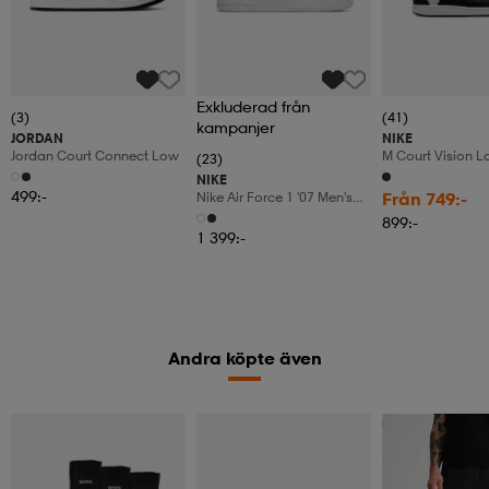
Exkluderad från
(3)
(41)
kampanjer
JORDAN
NIKE
Jordan Court Connect Low
M Court Vision L
(23)
NIKE
499:-
Från 749:-
Nike Air Force 1 '07 Men's
Shoes
899:-
1 399:-
Andra köpte även
Kampanj -25%