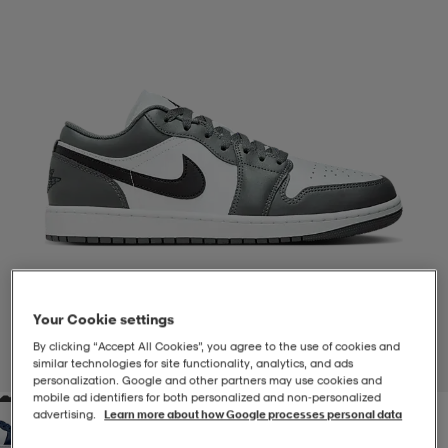
-BH
ngsskor
öjor & skjortor
ngsskor
ingsskor
ar
ingsskor
n
ingsskor
ts & toppar
or
n
kor
kor
öjor & skjortor
usskor
öjor & skjortor
skor
r
skor
n
tskor
Your Cookie settings
 & klänningar
or
r & pannband
or
 & klänningar
-/Tennisskor
By clicking “Accept All Cookies”, you agree to the use of cookies and
similar technologies for site functionality, analytics, and ads
1
/
5
personalization. Google and other partners may use cookies and
mobile ad identifiers for both personalized and non‑personalized
r
andy-/Handbollsskor
kar & vantar
andy-/Handbollsskor
ller
ler
advertising.
Learn more about how Google processes personal data