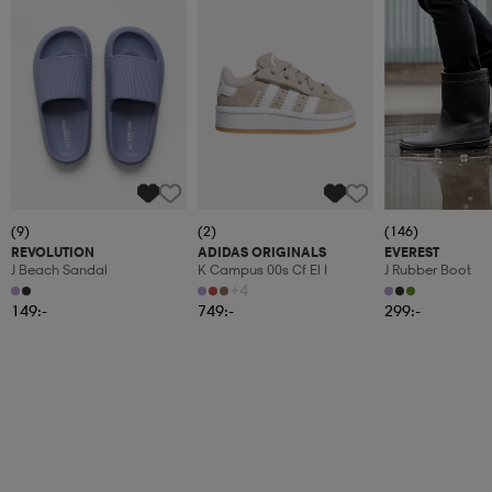
(9)
(2)
(146)
REVOLUTION
ADIDAS ORIGINALS
EVEREST
J Beach Sandal
K Campus 00s Cf El I
J Rubber Boot
+4
149:-
749:-
299:-