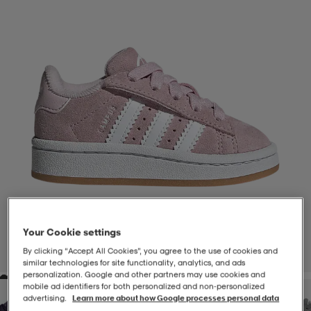
-BH
ngsskor
öjor & skjortor
ngsskor
ingsskor
ar
ingsskor
n
ingsskor
ts & toppar
or
n
kor
kor
öjor & skjortor
usskor
öjor & skjortor
skor
r
skor
n
tskor
Your Cookie settings
 & klänningar
or
r & pannband
or
 & klänningar
-/Tennisskor
By clicking “Accept All Cookies”, you agree to the use of cookies and
1
/
8
similar technologies for site functionality, analytics, and ads
personalization. Google and other partners may use cookies and
mobile ad identifiers for both personalized and non‑personalized
r
andy-/Handbollsskor
kar & vantar
andy-/Handbollsskor
ller
ler
advertising.
Learn more about how Google processes personal data