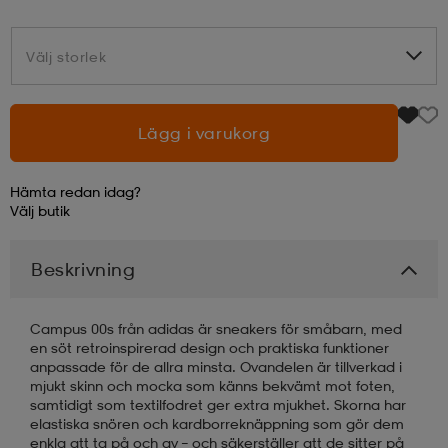
läder
lbehör
r
lbehör
kläder
Välj storlek
Välj storlek
asögon
äder
r
Lägg i varukorg
Hämta redan idag?
r
s
Välj
butik
Beskrivning
äder
ård
äder
Campus 00s från adidas är sneakers för småbarn, med
s
s
en söt retroinspirerad design och praktiska funktioner
anpassade för de allra minsta. Ovandelen är tillverkad i
mjukt skinn och mocka som känns bekvämt mot foten,
samtidigt som textilfodret ger extra mjukhet. Skorna har
ård
ård
elastiska snören och kardborreknäppning som gör dem
enkla att ta på och av – och säkerställer att de sitter på