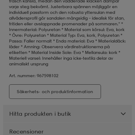
fräsch känsla, medan den vadderade klacken dämpar
varje steg bekvämt. Justerbara spännen möjliggör en
individuell passform och den robusta yttersulan med
allvädersprofil gör sandalen mångsidig – idealisk för stan,
fritiden eller avslappnade promenader på sommaren." *
Innermaterial: Polyuretan * Material som körsul: Eva, kork
* Övre: Polyuretan * Material Typ: Eva, kork, Polyuretan *
Passa: Faller normalt * Enda material: Eva * Materialdäck:
läder * Amning: Observera vårdinstruktionerna på
etiketten * Material Inside Sole: Eva * Mellansula: kork *
Materiell varsel: Innehåller inga icke-textila delar av
animaliskt ursprung
Art. nummer: 967598102
Säkerhets- och produktinformation
Hitta produkten i butik
Recensioner