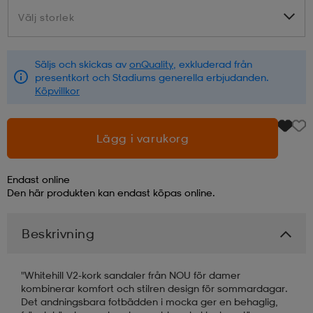
Välj storlek
Välj storlek
läder
lbehör
r
lbehör
kläder
Säljs och skickas av
onQuality
, exkluderad från
presentkort och Stadiums generella erbjudanden.
asögon
äder
r
Köpvillkor
r
s
Lägg i varukorg
Endast online
äder
ård
äder
Den här produkten kan endast köpas online.
Beskrivning
s
s
"Whitehill V2-kork sandaler från NOU för damer
kombinerar komfort och stilren design för sommardagar.
ård
ård
Det andningsbara fotbädden i mocka ger en behaglig,