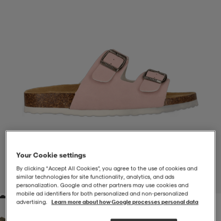
-BH
ngsskor
öjor & skjortor
ngsskor
ingsskor
ar
ingsskor
n
ingsskor
ts & toppar
or
n
kor
kor
öjor & skjortor
usskor
öjor & skjortor
skor
r
skor
n
tskor
Your Cookie settings
 & klänningar
or
r & pannband
or
 & klänningar
-/Tennisskor
By clicking “Accept All Cookies”, you agree to the use of cookies and
similar technologies for site functionality, analytics, and ads
1
/
7
personalization. Google and other partners may use cookies and
mobile ad identifiers for both personalized and non‑personalized
advertising.
Learn more about how Google processes personal data
r
andy-/Handbollsskor
kar & vantar
andy-/Handbollsskor
ller
ler