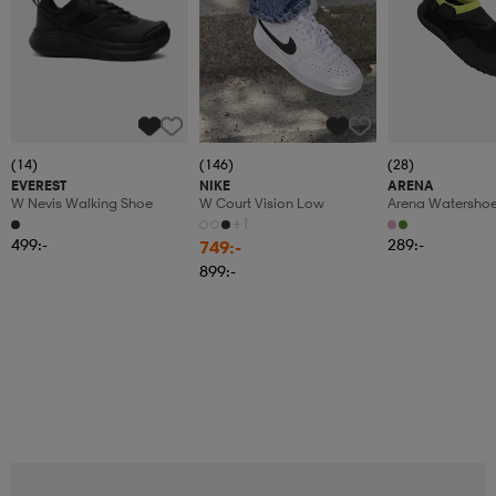
(14)
(146)
(28)
EVEREST
NIKE
ARENA
W Nevis Walking Shoe
W Court Vision Low
Arena Watersho
+1
499:-
289:-
749:-
899:-