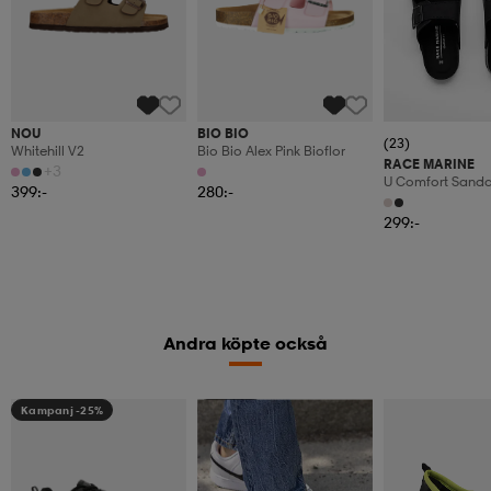
NOU
BIO BIO
(23)
Whitehill V2
Bio Bio Alex Pink Bioflor
RACE MARINE
+3
U Comfort Sandal
399:-
280:-
299:-
Andra köpte också
Kampanj -25%
Member