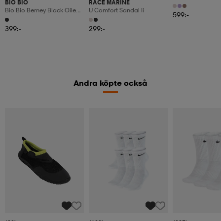
BIO BIO
RACE MARINE
Bio Bio Berney Black Oiled
U Comfort Sandal Ii
599:-
Lthr
399:-
299:-
Andra köpte också