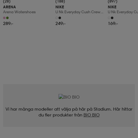
(28)
(188)
(897)
ARENA
NIKE
NIKE
Arena Watershoes
U Nk Everyday Cush Crew
U Nk Everyday C
6pr-Bd
3pr
289:-
249:-
169:-
Vi har många modeller att välja på här på Stadium. Här hittar
du fler produkter från
BIO BIO