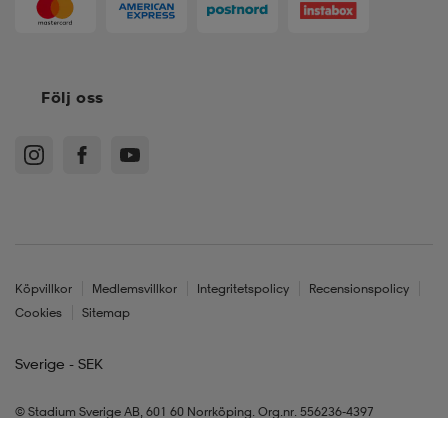
Följ oss
Köpvillkor
Medlemsvillkor
Integritetspolicy
Recensionspolicy
Cookies
Sitemap
Sverige - SEK
© Stadium Sverige AB, 601 60 Norrköping. Org.nr. 556236-4397