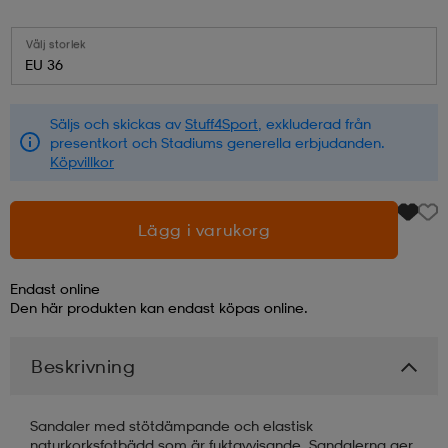
läder
lbehör
r
lbehör
kläder
Välj storlek
EU 36
asögon
äder
r
Säljs och skickas av
Stuff4Sport
, exkluderad från
presentkort och Stadiums generella erbjudanden.
Köpvillkor
r
s
Lägg i varukorg
äder
ård
äder
Endast online
Den här produkten kan endast köpas online.
s
s
Beskrivning
ård
ård
Sandaler med stötdämpande och elastisk
naturkorksfotbädd som är fuktavvisande. Sandalerna ger