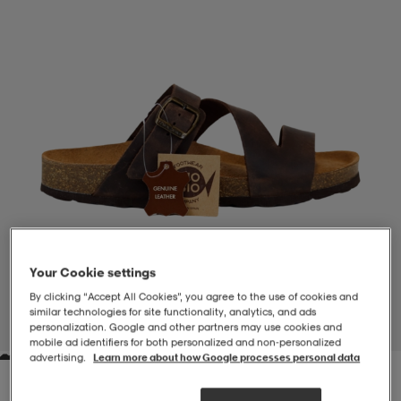
-BH
ngsskor
öjor & skjortor
ngsskor
ingsskor
ar
ingsskor
n
ingsskor
ts & toppar
or
n
kor
kor
öjor & skjortor
usskor
öjor & skjortor
skor
r
skor
n
tskor
Your Cookie settings
By clicking “Accept All Cookies”, you agree to the use of cookies and
 & klänningar
or
r & pannband
or
 & klänningar
-/Tennisskor
similar technologies for site functionality, analytics, and ads
personalization. Google and other partners may use cookies and
1
/
5
mobile ad identifiers for both personalized and non‑personalized
advertising.
Learn more about how Google processes personal data
r
andy-/Handbollsskor
kar & vantar
andy-/Handbollsskor
ller
ler