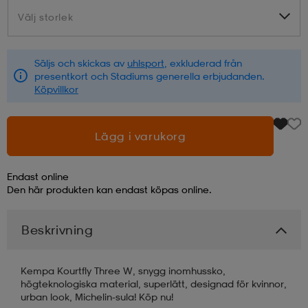
Välj storlek
Välj storlek
läder
lbehör
r
lbehör
kläder
Säljs och skickas av
uhlsport
, exkluderad från
presentkort och Stadiums generella erbjudanden.
asögon
äder
r
Köpvillkor
r
s
Lägg i varukorg
Endast online
äder
ård
äder
Den här produkten kan endast köpas online.
Beskrivning
s
s
Kempa Kourtfly Three W, snygg inomhussko,
högteknologiska material, superlätt, designad för kvinnor,
ård
ård
urban look, Michelin-sula! Köp nu!