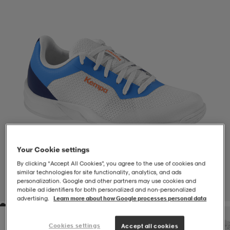
-BH
ngsskor
öjor & skjortor
ngsskor
ingsskor
ar
ingsskor
n
ingsskor
ts & toppar
or
n
kor
kor
öjor & skjortor
usskor
öjor & skjortor
skor
r
skor
n
tskor
Your Cookie settings
By clicking “Accept All Cookies”, you agree to the use of cookies and
similar technologies for site functionality, analytics, and ads
 & klänningar
or
r & pannband
or
 & klänningar
-/Tennisskor
personalization. Google and other partners may use cookies and
1
/
3
mobile ad identifiers for both personalized and non‑personalized
advertising.
Learn more about how Google processes personal data
r
andy-/Handbollsskor
kar & vantar
andy-/Handbollsskor
ller
ler
Cookies settings
Accept all cookies