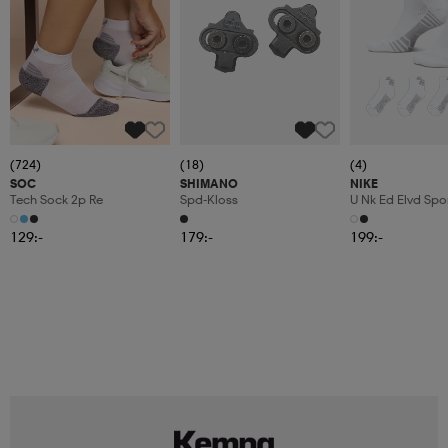
(724)
(18)
(4)
SOC
SHIMANO
NIKE
Tech Sock 2p Re
Spd-Kloss
U Nk Ed Elvd Spo
129:-
179:-
199:-