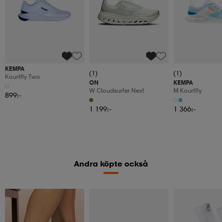
KEMPA
(1)
(1)
Kourtfly Two
ON
KEMPA
W Cloudsurfer Next
M Kourtfly
899:-
1 199:-
1 366:-
Andra köpte också