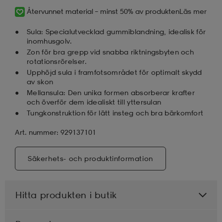
Återvunnet material – minst 50% av produkten
Läs mer
Sula: Specialutvecklad gummiblandning, idealisk för
inomhusgolv.
Zon för bra grepp vid snabba riktningsbyten och
rotationsrörelser.
Upphöjd sula i framfotsområdet för optimalt skydd
av skon
Mellansula: Den unika formen absorberar krafter
och överför dem idealiskt till yttersulan
Tungkonstruktion för lätt insteg och bra bärkomfort
Art. nummer: 929137101
Säkerhets- och produktinformation
Hitta produkten i butik