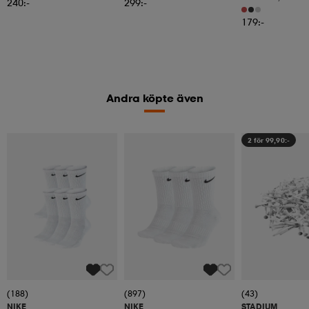
240:-
299:-
179:-
Andra köpte även
2 för 99,90:-
(188)
(897)
(43)
NIKE
NIKE
STADIUM