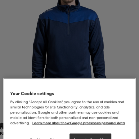
-BH
ngsskor
öjor & skjortor
ngsskor
ingsskor
ar
ingsskor
n
ingsskor
ts & toppar
or
n
kor
kor
öjor & skjortor
usskor
öjor & skjortor
skor
r
skor
n
tskor
Your Cookie settings
By clicking “Accept All Cookies”, you agree to the use of cookies and
 & klänningar
or
r & pannband
or
 & klänningar
-/Tennisskor
similar technologies for site functionality, analytics, and ads
personalization. Google and other partners may use cookies and
1
/
1
mobile ad identifiers for both personalized and non‑personalized
advertising.
Learn more about how Google processes personal data
Blå
r
andy-/Handbollsskor
kar & vantar
andy-/Handbollsskor
ller
ler
Blå