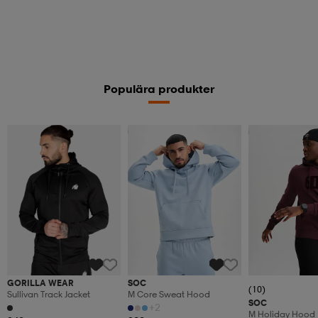
Populära produkter
2 för 499:-
Superdeal
GORILLA WEAR
SOC
(10)
Sullivan Track Jacket
M Core Sweat Hood
SOC
+2
M Holiday Hood