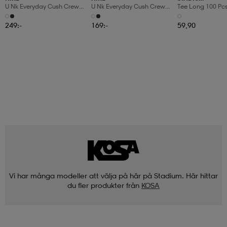
U Nk Everyday Cush Crew
U Nk Everyday Cush Crew
Tee Long 100 Pc
6pr-Bd
3pr
249:-
169:-
59,90
Vi har många modeller att välja på här på Stadium. Här hittar
du fler produkter från
KOSA