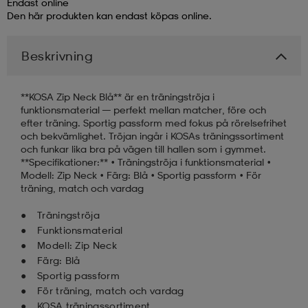
Endast online
Den här produkten kan endast köpas online.
läder
lbehör
r
lbehör
kläder
Beskrivning
asögon
äder
r
**KOSA Zip Neck Blå** är en träningströja i
funktionsmaterial — perfekt mellan matcher, före och
efter träning. Sportig passform med fokus på rörelsefrihet
r
s
och bekvämlighet. Tröjan ingår i KOSAs träningssortiment
och funkar lika bra på vägen till hallen som i gymmet.
**Specifikationer:** • Träningströja i funktionsmaterial •
Modell: Zip Neck • Färg: Blå • Sportig passform • För
äder
ård
äder
träning, match och vardag
Träningströja
Funktionsmaterial
s
s
Modell: Zip Neck
Färg: Blå
Sportig passform
ård
ård
För träning, match och vardag
KOSA träningssortiment