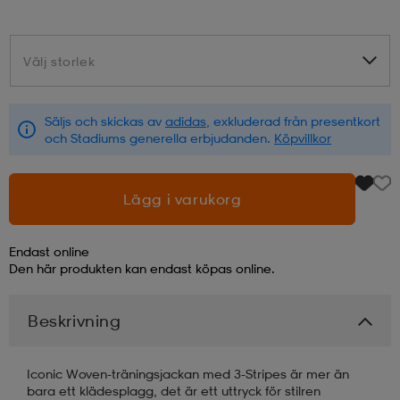
läder
lbehör
r
lbehör
kläder
Välj storlek
Välj storlek
asögon
äder
r
Säljs och skickas av
adidas
, exkluderad från presentkort
och Stadiums generella erbjudanden.
Köpvillkor
r
s
Lägg i varukorg
äder
ård
äder
Endast online
Den här produkten kan endast köpas online.
s
s
Beskrivning
Iconic Woven-träningsjackan med 3-Stripes är mer än
ård
ård
bara ett klädesplagg, det är ett uttryck för stilren