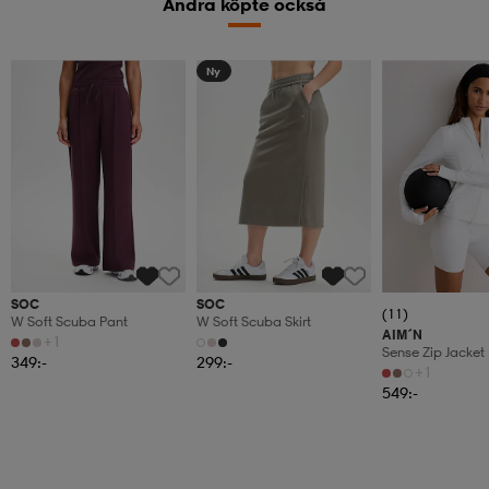
Andra köpte också
Ny
SOC
SOC
(11)
W Soft Scuba Pant
W Soft Scuba Skirt
AIM´N
+1
Sense Zip Jacket
349:-
299:-
+1
549:-