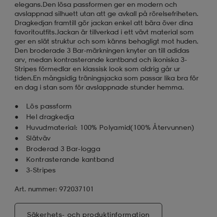
elegans.Den lösa passformen ger en modern och
avslappnad silhuett utan att ge avkall på rörelsefriheten.
Dragkedjan framtill gör jackan enkel att bära över dina
favoritoutfits.Jackan är tillverkad i ett vävt material som
ger en slät struktur och som känns behagligt mot huden.
Den broderade 3 Bar-märkningen knyter an till adidas
arv, medan kontrasterande kantband och ikoniska 3-
Stripes förmedlar en klassisk look som aldrig går ur
tiden.En mångsidig träningsjacka som passar lika bra för
en dag i stan som för avslappnade stunder hemma.
Lös passform
Hel dragkedja
Huvudmaterial: 100% Polyamid(100% Återvunnen)
Slätväv
Broderad 3 Bar-logga
Kontrasterande kantband
3-Stripes
Art. nummer: 972037101
Säkerhets- och produktinformation