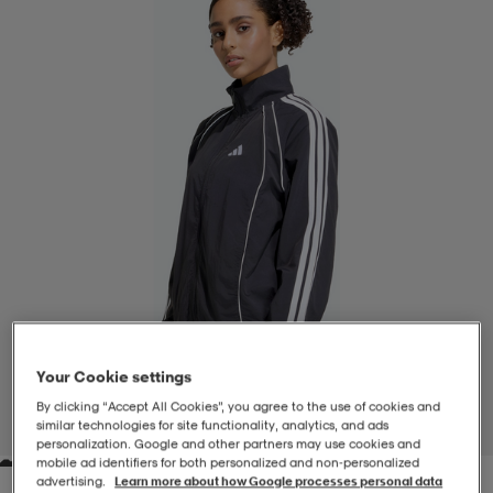
-BH
ngsskor
öjor & skjortor
ngsskor
ingsskor
ar
ingsskor
n
ingsskor
ts & toppar
or
n
kor
kor
öjor & skjortor
usskor
öjor & skjortor
skor
r
skor
n
tskor
 & klänningar
or
r & pannband
or
 & klänningar
-/Tennisskor
Your Cookie settings
By clicking “Accept All Cookies”, you agree to the use of cookies and
similar technologies for site functionality, analytics, and ads
1
/
6
personalization. Google and other partners may use cookies and
r
andy-/Handbollsskor
kar & vantar
andy-/Handbollsskor
ller
ler
mobile ad identifiers for both personalized and non‑personalized
advertising.
Learn more about how Google processes personal data