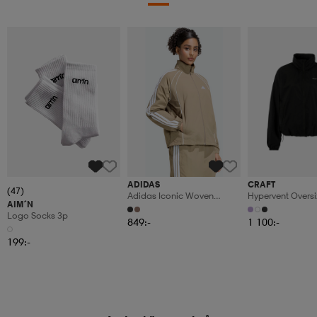
ADIDAS
CRAFT
(47)
Adidas Iconic Woven
Hypervent Overs
AIM´N
Träningsjacka Med 3-
Jacket W
Logo Socks 3p
Stripes
849:-
1 100:-
199:-