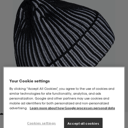
-BH
ngsskor
öjor & skjortor
ngsskor
ingsskor
ar
ingsskor
n
ingsskor
ts & toppar
or
n
kor
kor
öjor & skjortor
usskor
öjor & skjortor
skor
r
skor
n
tskor
Your Cookie settings
By clicking “Accept All Cookies”, you agree to the use of cookies and
similar technologies for site functionality, analytics, and ads
 & klänningar
or
r & pannband
or
 & klänningar
-/Tennisskor
personalization. Google and other partners may use cookies and
mobile ad identifiers for both personalized and non‑personalized
1
/
4
advertising.
Learn more about how Google processes personal data
r
andy-/Handbollsskor
kar & vantar
andy-/Handbollsskor
ller
ler
Cookies settings
Accept all cookies