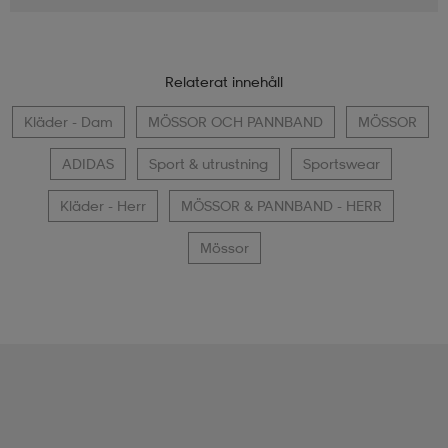
Vi har många modeller att välja på här på Stadium. Här hittar
du fler produkter från
ADIDAS
Relaterat innehåll
Kläder - Dam
MÖSSOR OCH PANNBAND
MÖSSOR
ADIDAS
Sport & utrustning
Sportswear
Kläder - Herr
MÖSSOR & PANNBAND - HERR
Mössor