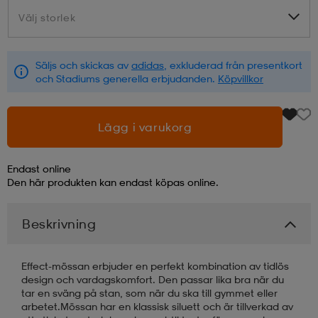
Välj storlek
Välj storlek
läder
lbehör
r
lbehör
kläder
Säljs och skickas av
adidas
, exkluderad från presentkort
och Stadiums generella erbjudanden.
Köpvillkor
asögon
äder
r
Lägg i varukorg
r
s
Endast online
Den här produkten kan endast köpas online.
äder
ård
äder
Beskrivning
s
s
Effect-mössan erbjuder en perfekt kombination av tidlös
design och vardagskomfort. Den passar lika bra när du
tar en sväng på stan, som när du ska till gymmet eller
ård
ård
arbetet.Mössan har en klassisk siluett och är tillverkad av