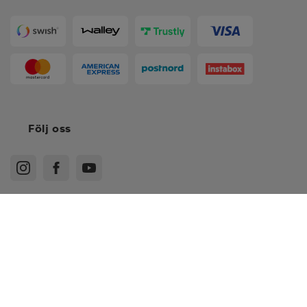
Till karta
Handla tryggt
Följ oss
*
L/XL
*
S/M