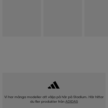
CROSS SPORTSWEAR
CROSS SPORTSWEAR
NIKE
Fnc Cap
3p Mid Golf Sock
U Nk Everyday C
6pr-Bd
129:-
149:-
249:-