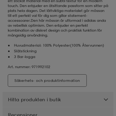
ett stickat material med en subtil textur för en modern
touch. Den erbjuder en åtsittande passform som sitter på
plats hela dagen. Det lättviktiga materialet gör mössan
till ett perfekt val för dig som gillar statement-
accessoarer.Den här mössan är utformad i adidas anda
av rebellisk optimism. Den erbjuder en perfekt
kombination av diskret design och praktisk funktion för
mångsidig användning.
Huvudmaterial: 100% Polyester(100% Återvunnen)
Slätstickning
3 Bar-logga
Art. nummer: 971992102
Säkerhets- och produktinformation
Hitta produkten i butik
Recensioner