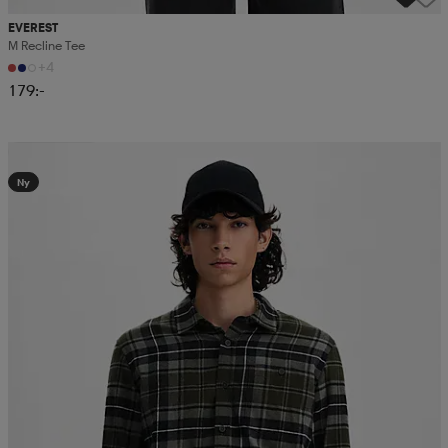
EVEREST
M Recline Tee
+4
179:-
Kampanj -25%
Ny