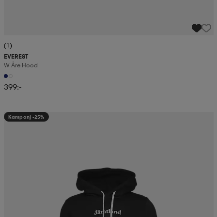
(1)
EVEREST
W Åre Hood
399:-
Kampanj -25%