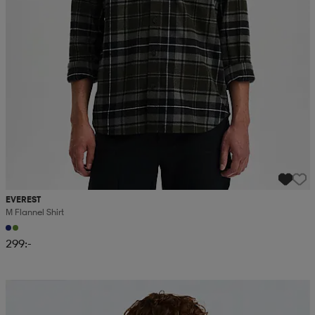
EVEREST
M Flannel Shirt
299:-
Kampanj -25%