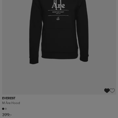
EVEREST
M Åre Hood
399:-