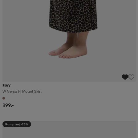
EIVY
W Versa Fl Mount Skirt
899:-
Kampanj -25%