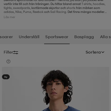
varför inte till och från träningen. Du hittar bland annat
T-shirts
,
hoodies
,
tights
,
sweatpants
, kortärmade skjortor och
shorts
från märken som
-BH
ngsskor
öjor & skjortor
ngsskor
ingsskor
adidas
,
Nike
,
Puma
,
Reebok
och
Sail Racing.
Det finns många modeller
att välja på, så det finns många fina alternativ för alla i vårt utbud av
Läs mer
sportswear.
ar
ingsskor
n
ingsskor
ts & toppar
or
soarer
Underställ
Sportswear
Basplagg
Alla 
n
kor
kor
öjor & skjortor
usskor
Filter
Sortera
öjor & skjortor
skor
r
skor
n
tskor
Kampanj -25%
Ny
 & klänningar
or
r & pannband
or
 & klänningar
-/Tennisskor
r
andy-/Handbollsskor
kar & vantar
andy-/Handbollsskor
ller
ler