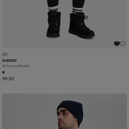
(2)
EVEREST
W Aurora Shorts
99,90
Kampanj -25%