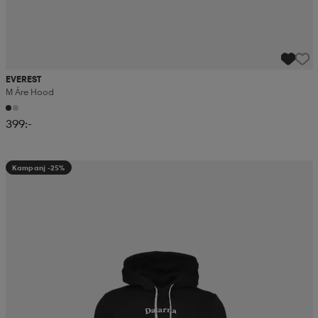
EVEREST
M Åre Hood
399:-
Kampanj -25%