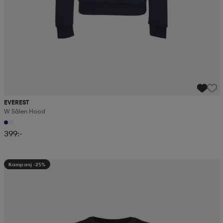
EVEREST
W Sälen Hood
399:-
Kampanj -25%