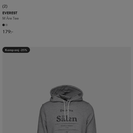
(2)
EVEREST
M Åre Tee
179:-
Kampanj -25%