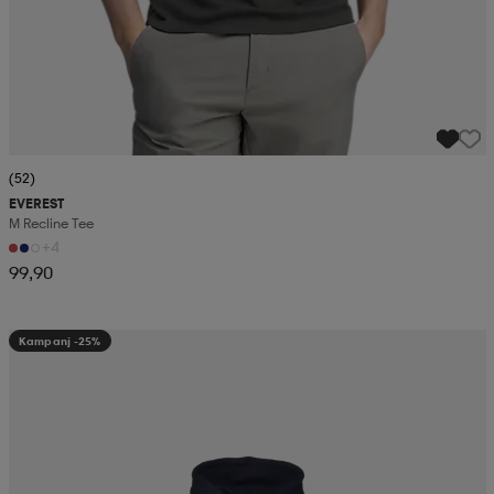
(52)
EVEREST
M Recline Tee
+4
99,90
Kampanj -25%