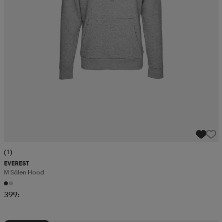
(1)
EVEREST
M Sälen Hood
399:-