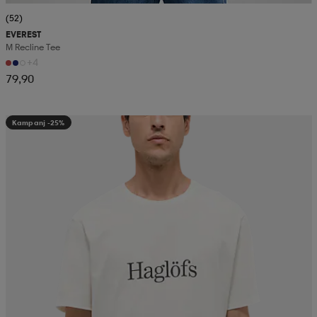
(52)
EVEREST
M Recline Tee
+4
79,90
Kampanj -25%