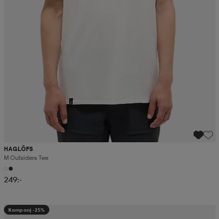
HAGLÖFS
M Outsiders Tee
249:-
Kampanj -25%