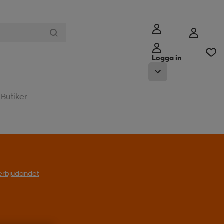
Logga in
Butiker
l erbjudandet