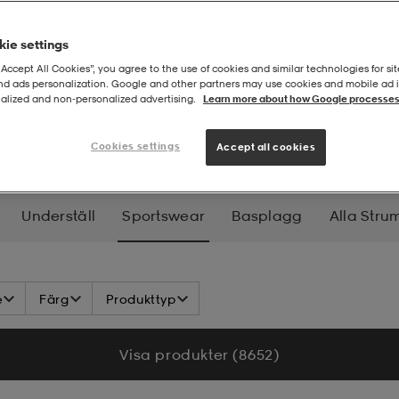
ie settings
“Accept All Cookies”, you agree to the use of cookies and similar technologies for sit
and ads personalization. Google and other partners may use cookies and mobile ad id
alized and non‑personalized advertising.
Learn more about how Google processes
swear
Cookies settings
Accept all cookies
Underställ
Sportswear
Basplagg
Alla Stru
e
Färg
Produkttyp
Visa produkter (8 652)