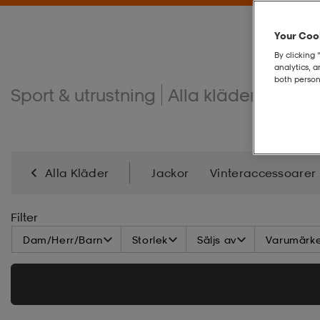
Your Cook
By clicking 
analytics, 
both person
Sport & utrustning
Alla kläder
Sport
Alla Kläder
Jackor
Vinteraccessoarer
Badkläder
Sommaraccessoarer
Klädvård
Filter
Dam/Herr/Barn
Storlek
Säljs av
Varumärk