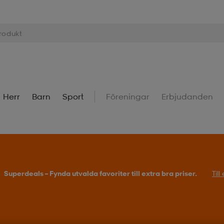
Herr
Barn
Sport
Föreningar
Erbjudanden
Superdeals – Fynda utvalda favoriter till extra bra priser.
Til