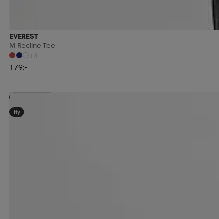
EVEREST
M Recline Tee
+4
179:-
Kampanj -25%
Ny