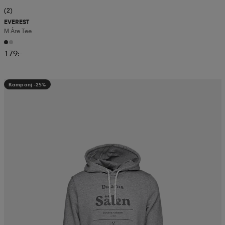
(2)
EVEREST
M Åre Tee
179:-
Kampanj -25%