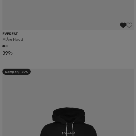
EVEREST
M Åre Hood
399:-
Kampanj -25%