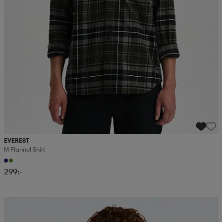
EVEREST
M Flannel Shirt
299:-
Kampanj -25%