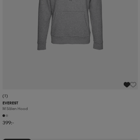
(1)
EVEREST
M Sälen Hood
399:-