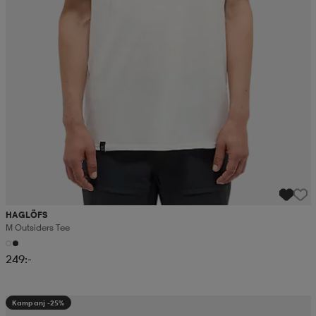
HAGLÖFS
M Outsiders Tee
249:-
Kampanj -25%