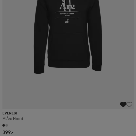
EVEREST
M Åre Hood
399:-