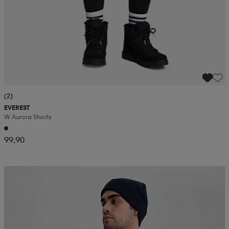
(2)
EVEREST
W Aurora Shorts
99,90
Kampanj -25%