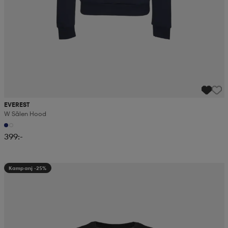
EVEREST
W Sälen Hood
399:-
Kampanj -25%