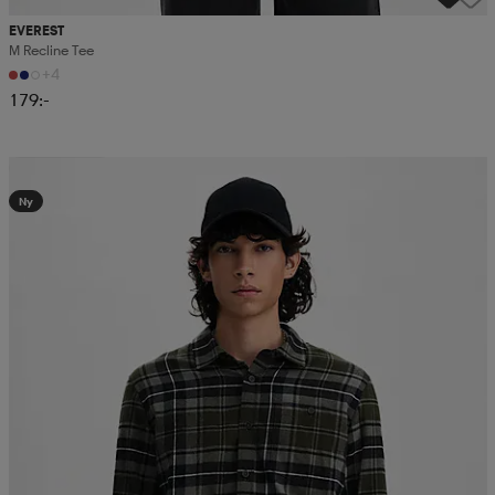
EVEREST
M Recline Tee
+4
179:-
Kampanj -25%
Ny