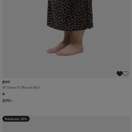
EIVY
W Versa Fl Mount Skirt
899:-
Kampanj -25%