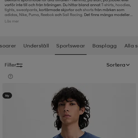
varför inte till och från träningen. Du hittar bland annat
T-shirts
,
hoodies
,
tights
,
sweatpants
, kortärmade skjortor och
shorts
från märken som
-BH
ngsskor
öjor & skjortor
ngsskor
ingsskor
adidas
,
Nike
,
Puma
,
Reebok
och
Sail Racing.
Det finns många modeller
att välja på, så det finns många fina alternativ för alla i vårt utbud av
Läs mer
sportswear.
ar
ingsskor
n
ingsskor
ts & toppar
or
soarer
Underställ
Sportswear
Basplagg
Alla 
n
kor
kor
öjor & skjortor
usskor
Filter
Sortera
öjor & skjortor
skor
r
skor
n
tskor
Kampanj -25%
Ny
 & klänningar
or
r & pannband
or
 & klänningar
-/Tennisskor
r
andy-/Handbollsskor
kar & vantar
andy-/Handbollsskor
ller
ler