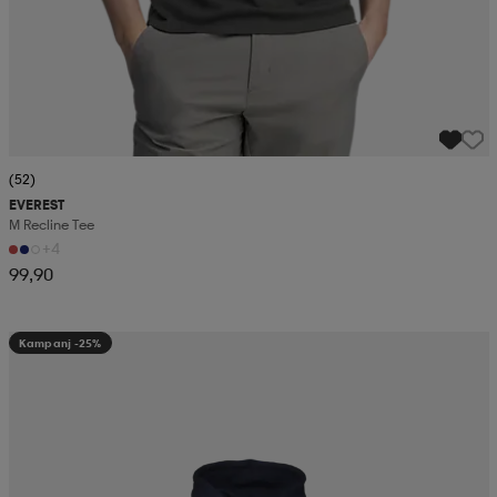
(52)
EVEREST
M Recline Tee
+4
99,90
Kampanj -25%