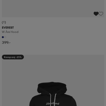
(1)
EVEREST
W Åre Hood
399:-
Kampanj -25%