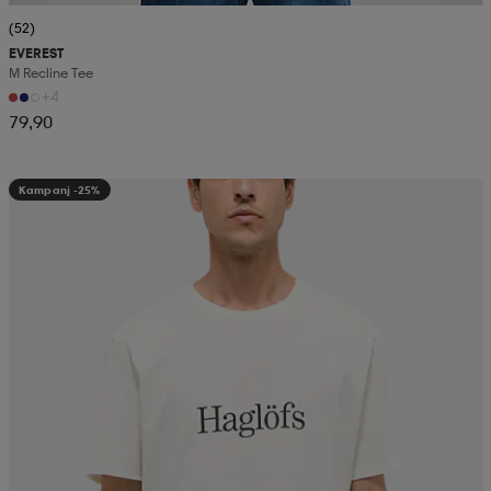
(52)
EVEREST
M Recline Tee
+4
79,90
Kampanj -25%