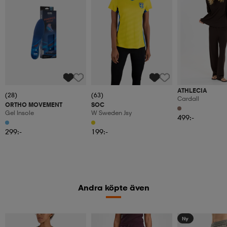
ATHLECIA
(28)
(63)
Cardall
ORTHO MOVEMENT
SOC
Gel Insole
W Sweden Jsy
499:-
299:-
199:-
Andra köpte även
Ny