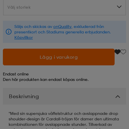
Välj storlek
Välj storlek
läder
lbehör
r
lbehör
kläder
Säljs och skickas av
onQuality
, exkluderad från
presentkort och Stadiums generella erbjudanden.
asögon
äder
r
Köpvillkor
r
s
Lägg i varukorg
Endast online
äder
ård
äder
Den här produkten kan endast köpas online.
Beskrivning
s
s
"Med sin supersjuka våffelstruktur och avslappnade drop
shoulder-design är Cardall-tröjan för damer den ultimata
ård
ård
kombinationen för avslappnade stunder. Tillverkad av