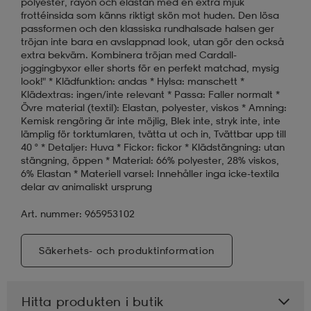
polyester, rayon och elastan med en extra mjuk
frottéinsida som känns riktigt skön mot huden. Den lösa
passformen och den klassiska rundhalsade halsen ger
tröjan inte bara en avslappnad look, utan gör den också
extra bekväm. Kombinera tröjan med Cardall-
joggingbyxor eller shorts för en perfekt matchad, mysig
look!" * Klädfunktion: andas * Hylsa: manschett *
Klädextras: ingen/inte relevant * Passa: Faller normalt *
Övre material (textil): Elastan, polyester, viskos * Amning:
Kemisk rengöring är inte möjlig, Blek inte, stryk inte, inte
lämplig för torktumlaren, tvätta ut och in, Tvättbar upp till
40 ° * Detaljer: Huva * Fickor: fickor * Klädstängning: utan
stängning, öppen * Material: 66% polyester, 28% viskos,
6% Elastan * Materiell varsel: Innehåller inga icke-textila
delar av animaliskt ursprung
Art. nummer: 965953102
Säkerhets- och produktinformation
Hitta produkten i butik