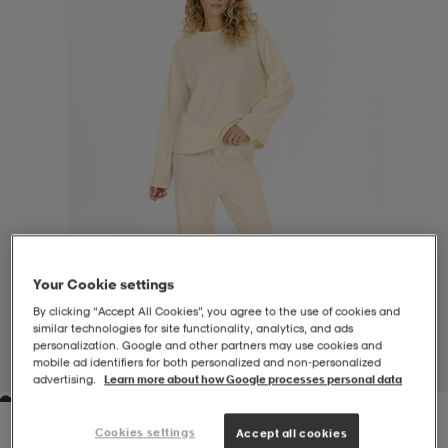
-BH
ngsskor
öjor & skjortor
ngsskor
ingsskor
ar
ingsskor
n
ingsskor
ts & toppar
or
n
kor
kor
öjor & skjortor
usskor
öjor & skjortor
skor
r
skor
n
tskor
Your Cookie settings
By clicking “Accept All Cookies”, you agree to the use of cookies and
similar technologies for site functionality, analytics, and ads
 & klänningar
or
r & pannband
or
 & klänningar
-/Tennisskor
personalization. Google and other partners may use cookies and
mobile ad identifiers for both personalized and non‑personalized
1
/
8
advertising.
Learn more about how Google processes personal data
r
andy-/Handbollsskor
kar & vantar
andy-/Handbollsskor
ller
ler
Cookies settings
Accept all cookies