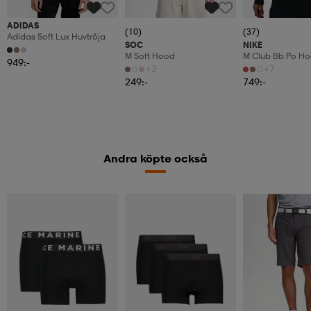
ADIDAS
(10)
(37)
Adidas Soft Lux Huvtröja
SOC
NIKE
M Soft Hood
M Club Bb Po Ho
949:-
+2
+7
249:-
749:-
Andra köpte också