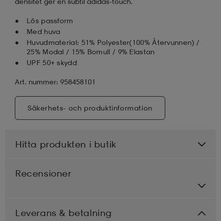
densitet ger en subtil adidas-touch.
Lös passform
Med huva
Huvudmaterial: 51% Polyester(100% Återvunnen) /
25% Modal / 15% Bomull / 9% Elastan
UPF 50+ skydd
Art. nummer: 958458101
Säkerhets- och produktinformation
Hitta produkten i butik
Recensioner
Leverans & betalning