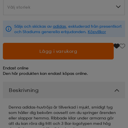
Välj storlek
Välj storlek
läder
lbehör
r
lbehör
kläder
Säljs och skickas av
adidas
, exkluderad från presentkort
och Stadiums generella erbjudanden.
Köpvillkor
asögon
äder
r
Lägg i varukorg
r
s
Endast online
Den här produkten kan endast köpas online.
äder
ård
äder
Beskrivning
s
s
Denna adidas-huvtröja är tillverkad i mjukt, smidigt tyg
som håller dig bekväm oavsett om du springer ärenden
eller slappar hemma. Ribbade kilar under armarna gör
ård
ård
att du kan röra dig fritt och 3 Bar-logotypen med hög