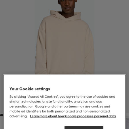
-BH
ngsskor
öjor & skjortor
ngsskor
ingsskor
ar
ingsskor
n
ingsskor
ts & toppar
or
n
kor
kor
öjor & skjortor
usskor
öjor & skjortor
skor
r
skor
n
tskor
Your Cookie settings
By clicking “Accept All Cookies”, you agree to the use of cookies and
 & klänningar
or
r & pannband
or
 & klänningar
-/Tennisskor
similar technologies for site functionality, analytics, and ads
1
/
6
personalization. Google and other partners may use cookies and
mobile ad identifiers for both personalized and non‑personalized
advertising.
Learn more about how Google processes personal data
r
andy-/Handbollsskor
kar & vantar
andy-/Handbollsskor
ller
ler