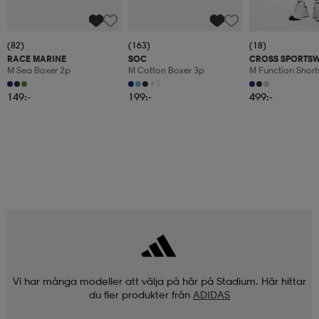
(82)
(163)
(18)
RACE MARINE
SOC
CROSS SPORTS
M Sea Boxer 2p
M Cotton Boxer 3p
M Function Short
+1
149:-
199:-
499:-
Vi har många modeller att välja på här på Stadium. Här hittar
du fler produkter från
ADIDAS