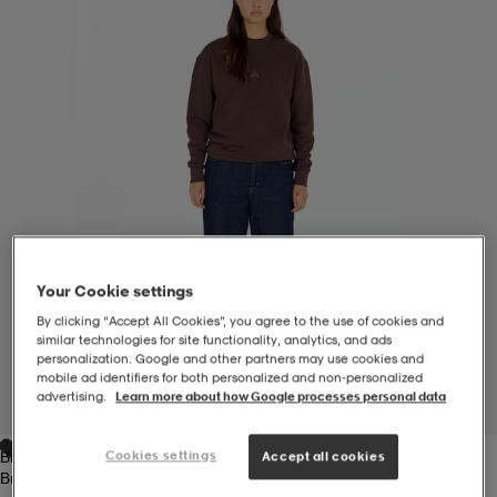
-BH
ngsskor
öjor & skjortor
ngsskor
ingsskor
ar
ingsskor
n
ingsskor
ts & toppar
or
n
kor
kor
öjor & skjortor
usskor
Your Cookie settings
öjor & skjortor
skor
r
skor
n
tskor
By clicking “Accept All Cookies”, you agree to the use of cookies and
similar technologies for site functionality, analytics, and ads
personalization. Google and other partners may use cookies and
 & klänningar
or
r & pannband
or
 & klänningar
-/Tennisskor
mobile ad identifiers for both personalized and non‑personalized
advertising.
Learn more about how Google processes personal data
1
/
8
Brun
Cookies settings
Accept all cookies
r
andy-/Handbollsskor
kar & vantar
andy-/Handbollsskor
ller
ler
Brun