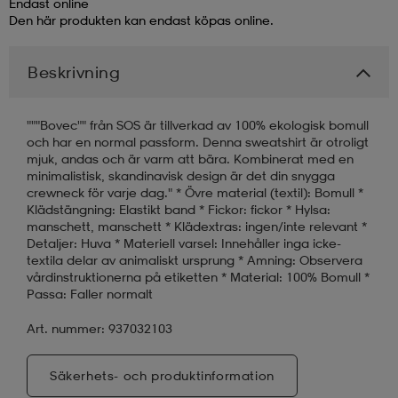
Endast online
Den här produkten kan endast köpas online.
läder
lbehör
r
lbehör
kläder
Beskrivning
asögon
äder
r
"""Bovec"" från SOS är tillverkad av 100% ekologisk bomull
och har en normal passform. Denna sweatshirt är otroligt
mjuk, andas och är varm att bära. Kombinerat med en
r
s
minimalistisk, skandinavisk design är det din snygga
crewneck för varje dag." * Övre material (textil): Bomull *
Klädstängning: Elastikt band * Fickor: fickor * Hylsa:
manschett, manschett * Klädextras: ingen/inte relevant *
äder
ård
äder
Detaljer: Huva * Materiell varsel: Innehåller inga icke-
textila delar av animaliskt ursprung * Amning: Observera
vårdinstruktionerna på etiketten * Material: 100% Bomull *
Passa: Faller normalt
s
s
Art. nummer: 937032103
ård
ård
Säkerhets- och produktinformation