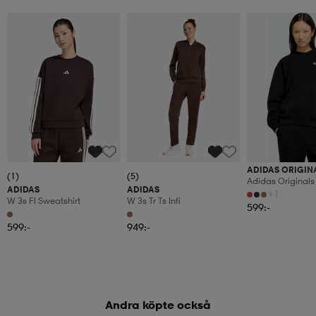
ADIDAS ORIGIN
(1)
(5)
Adidas Originals
ADIDAS
ADIDAS
Crew Long Fleec
+1
W 3s Fl Sweatshirt
W 3s Tr Ts Infi
Sweatshirt
599:-
599:-
949:-
Andra köpte också