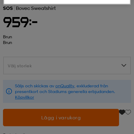
SOS
Bovec Sweatshirt
r & pannband
tskor
läder
tskor
r
ngsskor
959:-
kar & vantar
skor
ukar
skor
kar & vantar
kor
Brun
Brun
ukar
sskor
ställ
sskor
ukar
lbehör
Välj storlek
Välj storlek
ställ
stövlar
por
stövlar
ställ
er
Säljs och skickas av
onQuality
, exkluderad från
presentkort och Stadiums generella erbjudanden.
Köpvillkor
por
ler
kläder
ler
läder
Lägg i varukorg
kläder
ngskor
asögon
ngskor
por