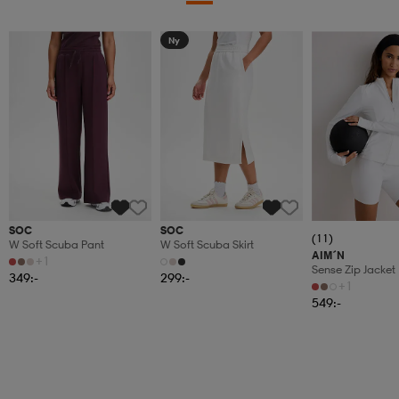
Ny
SOC
SOC
(11)
W Soft Scuba Pant
W Soft Scuba Skirt
AIM´N
+1
Sense Zip Jacket
349:-
299:-
+1
549:-