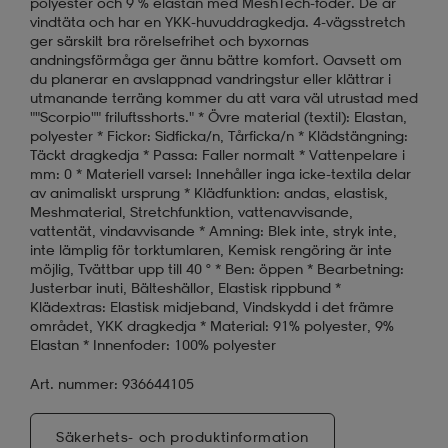
polyester och 9 % elastan med MeshTech-foder. De är
vindtäta och har en YKK-huvuddragkedja. 4-vägsstretch
ger särskilt bra rörelsefrihet och byxornas
andningsförmåga ger ännu bättre komfort. Oavsett om
du planerar en avslappnad vandringstur eller klättrar i
utmanande terräng kommer du att vara väl utrustad med
""Scorpio"" friluftsshorts." * Övre material (textil): Elastan,
polyester * Fickor: Sidficka/n, Tårficka/n * Klädstängning:
Täckt dragkedja * Passa: Faller normalt * Vattenpelare i
mm: 0 * Materiell varsel: Innehåller inga icke-textila delar
av animaliskt ursprung * Klädfunktion: andas, elastisk,
Meshmaterial, Stretchfunktion, vattenavvisande,
vattentät, vindavvisande * Amning: Blek inte, stryk inte,
inte lämplig för torktumlaren, Kemisk rengöring är inte
möjlig, Tvättbar upp till 40 ° * Ben: öppen * Bearbetning:
Justerbar inuti, Bälteshällor, Elastisk rippbund *
Klädextras: Elastisk midjeband, Vindskydd i det främre
området, YKK dragkedja * Material: 91% polyester, 9%
Elastan * Innenfoder: 100% polyester
Art. nummer: 936644105
Säkerhets- och produktinformation