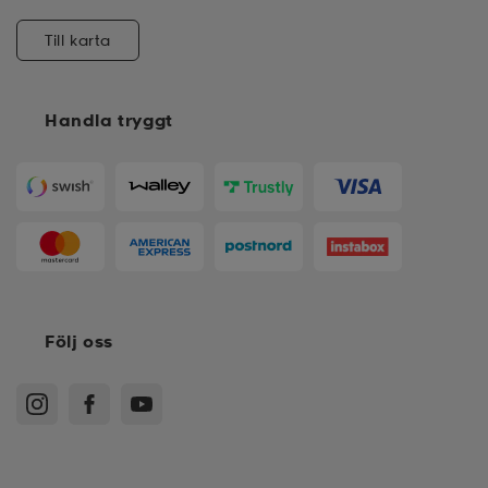
Till karta
Handla tryggt
Följ oss