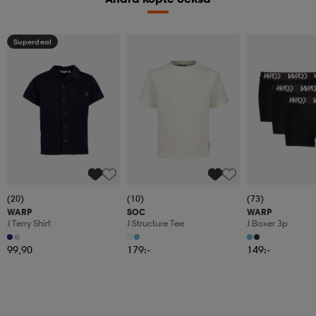
Superdeal
(20)
(10)
(73)
WARP
SOC
WARP
J Terry Shirt
J Structure Tee
J Boxer 3p
99,90
179:-
149:-