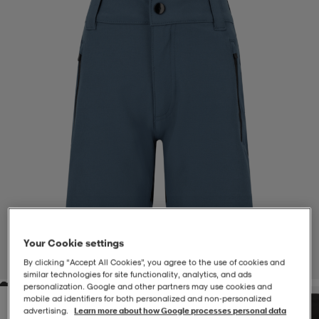
-BH
ngsskor
öjor & skjortor
ngsskor
ingsskor
ar
ingsskor
n
ingsskor
ts & toppar
or
n
kor
kor
öjor & skjortor
usskor
öjor & skjortor
skor
r
skor
n
tskor
 & klänningar
or
r & pannband
or
 & klänningar
-/Tennisskor
Your Cookie settings
1
/
3
By clicking “Accept All Cookies”, you agree to the use of cookies and
similar technologies for site functionality, analytics, and ads
personalization. Google and other partners may use cookies and
r
andy-/Handbollsskor
kar & vantar
andy-/Handbollsskor
ller
ler
mobile ad identifiers for both personalized and non‑personalized
advertising.
Learn more about how Google processes personal data