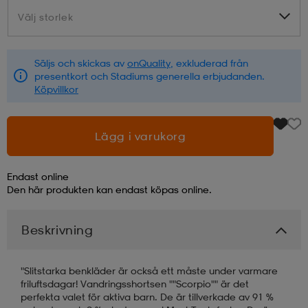
Välj storlek
Välj storlek
läder
lbehör
r
lbehör
kläder
Säljs och skickas av
onQuality
, exkluderad från
presentkort och Stadiums generella erbjudanden.
asögon
äder
r
Köpvillkor
r
s
Lägg i varukorg
Endast online
äder
ård
äder
Den här produkten kan endast köpas online.
Beskrivning
s
s
"Slitstarka benkläder är också ett måste under varmare
friluftsdagar! Vandringsshortsen ""Scorpio"" är det
ård
ård
perfekta valet för aktiva barn. De är tillverkade av 91 %