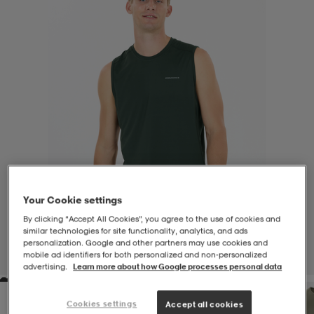
-BH
ngsskor
öjor & skjortor
ngsskor
ingsskor
ar
ingsskor
n
ingsskor
ts & toppar
or
n
kor
kor
öjor & skjortor
usskor
öjor & skjortor
skor
r
skor
n
tskor
Your Cookie settings
By clicking “Accept All Cookies”, you agree to the use of cookies and
similar technologies for site functionality, analytics, and ads
 & klänningar
or
r & pannband
or
 & klänningar
-/Tennisskor
personalization. Google and other partners may use cookies and
mobile ad identifiers for both personalized and non‑personalized
1
/
8
advertising.
Learn more about how Google processes personal data
r
andy-/Handbollsskor
kar & vantar
andy-/Handbollsskor
ller
ler
Cookies settings
Accept all cookies