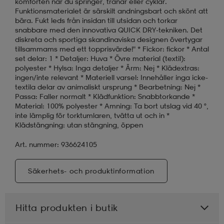
komforten när du springer, tränar eller cyklar.
Funktionsmaterialet är särskilt andningsbart och skönt att
bära. Fukt leds från insidan till utsidan och torkar
snabbare med den innovativa QUICK DRY-tekniken. Det
diskreta och sportiga skandinaviska designen övertygar
tillsammams med ett topprisvärde!" * Fickor: fickor * Antal
set delar: 1 * Detaljer: Huva * Övre material (textil):
polyester * Hylsa: Inga detaljer * Ärm: Nej * Klädextras:
ingen/inte relevant * Materiell varsel: Innehåller inga icke-
textila delar av animaliskt ursprung * Bearbetning: Nej *
Passa: Faller normalt * Klädfunktion: Snabbtorkande *
Material: 100% polyester * Amning: Ta bort utslag vid 40 °,
inte lämplig för torktumlaren, tvätta ut och in *
Klädstängning: utan stängning, öppen
Art. nummer: 936624105
Säkerhets- och produktinformation
Hitta produkten i butik