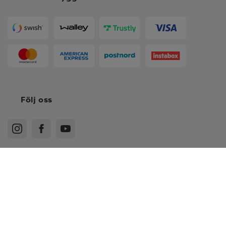
Följ oss
*
XL
Köpvillkor
Medlemsvillkor
Integritetspolicy
Recensionspolicy
*
3XL
Cookies
Sitemap
*
2XL