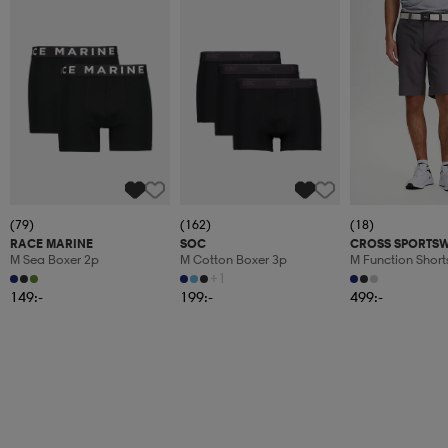
(79)
(162)
(18)
RACE MARINE
SOC
CROSS SPORTS
M Sea Boxer 2p
M Cotton Boxer 3p
M Function Short
+1
149:-
199:-
499:-