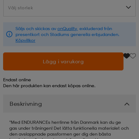
Välj storlek
Välj storlek
läder
lbehör
r
lbehör
kläder
Säljs och skickas av
onQuality
, exkluderad från
presentkort och Stadiums generella erbjudanden.
asögon
äder
r
Köpvillkor
r
s
Lägg i varukorg
Endast online
äder
ård
äder
Den här produkten kan endast köpas online.
Beskrivning
s
s
"Med ENDURANCEs herrlinne från Danmark kan du ge
gas under träningen! Det lätta funktionella materialet och
ård
ård
den avslappnade passformen ger dig den bästa