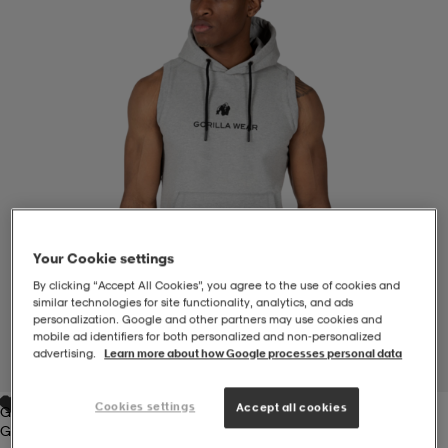
-BH
ngsskor
öjor & skjortor
ngsskor
ingsskor
ar
ingsskor
n
ingsskor
ts & toppar
or
n
kor
kor
öjor & skjortor
usskor
Your Cookie settings
öjor & skjortor
skor
r
skor
n
tskor
By clicking “Accept All Cookies”, you agree to the use of cookies and
similar technologies for site functionality, analytics, and ads
personalization. Google and other partners may use cookies and
mobile ad identifiers for both personalized and non‑personalized
 & klänningar
or
r & pannband
or
 & klänningar
-/Tennisskor
advertising.
Learn more about how Google processes personal data
1
/
10
Cookies settings
Accept all cookies
Grey
r
andy-/Handbollsskor
kar & vantar
andy-/Handbollsskor
ller
ler
Grey