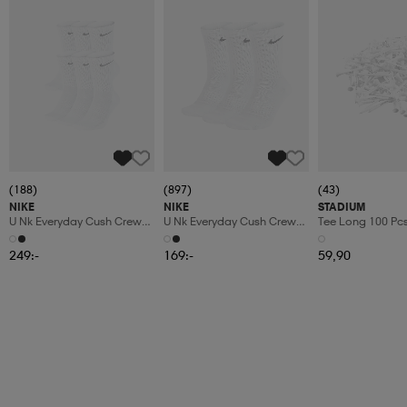
(188)
(897)
(43)
NIKE
NIKE
STADIUM
U Nk Everyday Cush Crew
U Nk Everyday Cush Crew
Tee Long 100 Pc
6pr-Bd
3pr
249:-
169:-
59,90