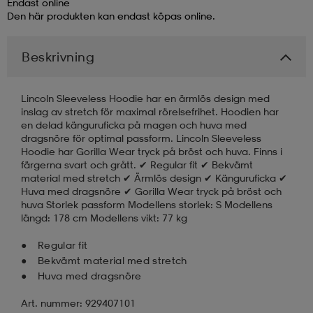
Endast online
Den här produkten kan endast köpas online.
läder
lbehör
r
lbehör
kläder
Beskrivning
asögon
äder
r
Lincoln Sleeveless Hoodie har en ärmlös design med
inslag av stretch för maximal rörelsefrihet. Hoodien har
en delad känguruficka på magen och huva med
r
s
dragsnöre för optimal passform. Lincoln Sleeveless
Hoodie har Gorilla Wear tryck på bröst och huva. Finns i
färgerna svart och grått. ✔ Regular fit ✔ Bekvämt
material med stretch ✔ Ärmlös design ✔ Känguruficka ✔
äder
ård
äder
Huva med dragsnöre ✔ Gorilla Wear tryck på bröst och
huva Storlek passform Modellens storlek: S Modellens
längd: 178 cm Modellens vikt: 77 kg
s
s
Regular fit
Bekvämt material med stretch
Huva med dragsnöre
ård
ård
Art. nummer: 929407101