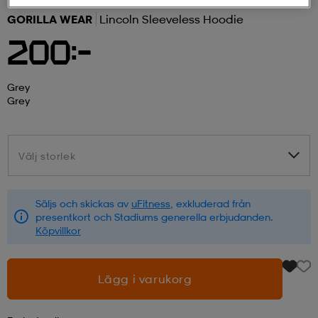
GORILLA WEAR
Lincoln Sleeveless Hoodie
r & pannband
tskor
läder
tskor
r
ngsskor
200:-
kar & vantar
skor
ukar
skor
kar & vantar
kor
Grey
Grey
ukar
sskor
ställ
sskor
ukar
lbehör
Välj storlek
Välj storlek
ställ
stövlar
por
stövlar
ställ
er
Säljs och skickas av
uFitness
, exkluderad från
presentkort och Stadiums generella erbjudanden.
Köpvillkor
por
ler
kläder
ler
läder
Lägg i varukorg
kläder
ngskor
asögon
ngskor
por