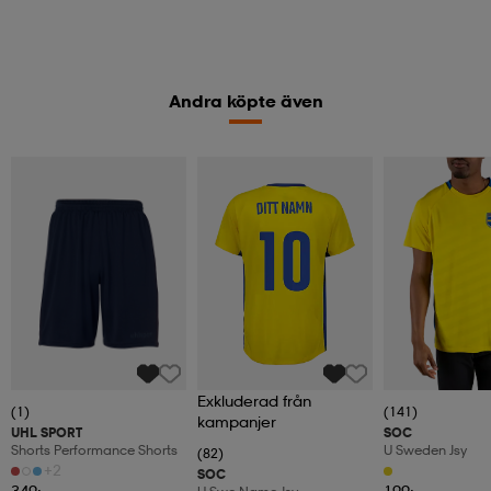
Andra köpte även
Exkluderad från
(1)
(141)
kampanjer
UHL SPORT
SOC
Shorts Performance Shorts
U Sweden Jsy
(82)
+2
SOC
349:-
199:-