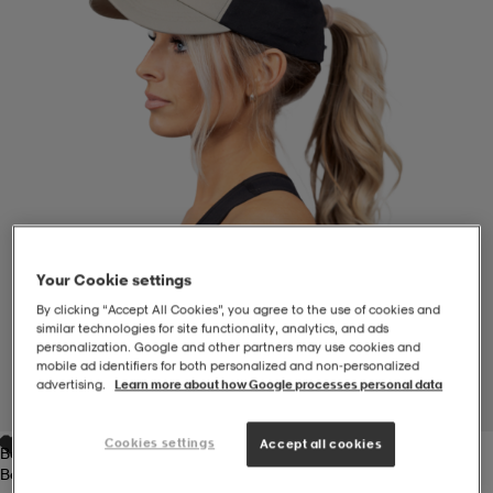
-BH
ngsskor
öjor & skjortor
ngsskor
ingsskor
ar
ingsskor
n
ingsskor
ts & toppar
or
n
kor
kor
öjor & skjortor
usskor
Your Cookie settings
öjor & skjortor
skor
r
skor
n
tskor
By clicking “Accept All Cookies”, you agree to the use of cookies and
similar technologies for site functionality, analytics, and ads
personalization. Google and other partners may use cookies and
mobile ad identifiers for both personalized and non‑personalized
 & klänningar
or
r & pannband
or
 & klänningar
-/Tennisskor
advertising.
Learn more about how Google processes personal data
1
/
6
Cookies settings
Accept all cookies
Beige/black
r
andy-/Handbollsskor
kar & vantar
andy-/Handbollsskor
ller
ler
Beige/black