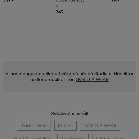
U Swe Name Jsy
349:-
Vi har många modeller att välja på här på Stadium. Här hittar
du fler produkter från
GORILLA WEAR
Relaterat innehåll
Kläder - Herr
Kepsar
GORILLA WEAR
Sport & utrustning
Sportswear
Kläder - Dam