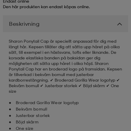
Endast online
Den här produkten kan endast köpas online.
läder
lbehör
r
lbehör
kläder
Beskrivning
asögon
äder
r
Sharon Ponytail Cap är speciellt anpassad för dig med
långt hår. Kepsen tillåter dig att sätta upp håret på olika
sätt, till exempel i en hästsvans, tofts eller liknande. De
r
s
korsade elastiska banden på baksidan ger dig
möjligheten att sätta upp håret i olika höjd. Sharon
Ponytail Cap har en broderad logo på framsidan. Kepsen
är tillverkad i bekväm bomull med justerbar
äder
ård
äder
kardborrestängning. ✔ Broderad Gorilla Wear logotyp ✔
Bekväm bomull ✔ Justerbar storlek ✔ Böjd skärm ✔ One
size
s
s
Broderad Gorilla Wear logotyp
Bekväm bomull
Justerbar storlek
Böjd skärm
ård
ård
One size