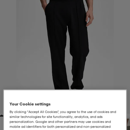
-BH
ngsskor
öjor & skjortor
ngsskor
ingsskor
ar
ingsskor
n
ingsskor
ts & toppar
or
n
kor
kor
öjor & skjortor
usskor
öjor & skjortor
skor
r
skor
n
tskor
 & klänningar
or
r & pannband
or
 & klänningar
-/Tennisskor
Your Cookie settings
1
/
6
By clicking “Accept All Cookies”, you agree to the use of cookies and
similar technologies for site functionality, analytics, and ads
r
andy-/Handbollsskor
kar & vantar
andy-/Handbollsskor
ller
ler
personalization. Google and other partners may use cookies and
mobile ad identifiers for both personalized and non‑personalized