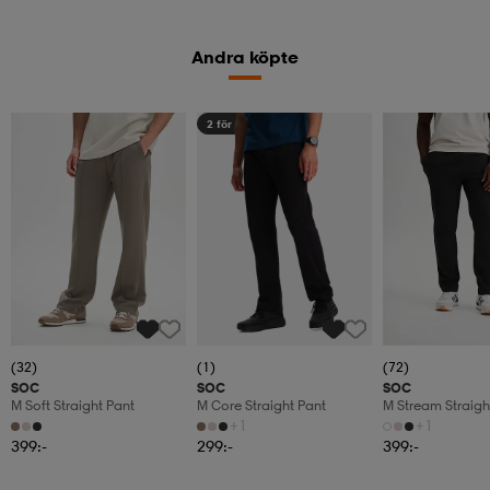
Andra köpte
2 för 499:-
(32)
(1)
(72)
SOC
SOC
SOC
M Soft Straight Pant
M Core Straight Pant
M Stream Straigh
+1
+1
399:-
299:-
399:-