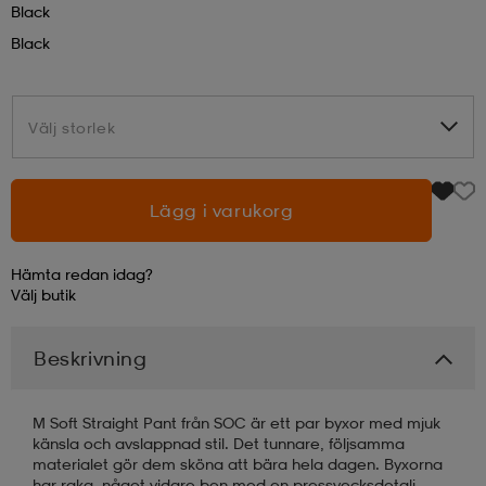
Black
Black
läder
lbehör
r
lbehör
kläder
Välj storlek
Välj storlek
asögon
äder
r
Lägg i varukorg
r
s
Hämta redan idag?
äder
ård
äder
Välj
butik
Beskrivning
s
s
M Soft Straight Pant från SOC är ett par byxor med mjuk
känsla och avslappnad stil. Det tunnare, följsamma
ård
ård
materialet gör dem sköna att bära hela dagen. Byxorna
har raka, något vidare ben med en pressvecksdetalj