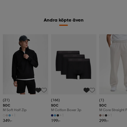
Andra köpte även
2 för 499:-
(21)
(166)
(1)
SOC
SOC
SOC
M Soft Half Zip
M Cotton Boxer 3p
M Core Straight 
+1
+1
+1
349:-
199:-
299:-