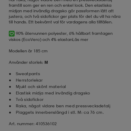
framtill som ger en ren och enkel look. Den elastiska
midjan med invändig dragsko gör passformen lätt att
justera, och två sidofickor ger plats för det du vill ha nära
till hands. Ett bekvämt val för vardagens alla tillfällen.
90% återvunnen polyester, 6% hållbart framtagen
viskos (EcoVero) och 4% elastan
Läs mer
Modellen är 185 cm
Använder storlek:
M
Sweatpants
Herrstorlekar
Mjukt och skönt material
Elastisk midja med invändig dragsko
Två sidofickor
Raka, något vidare ben med pressvecksdetalj
Plaggets innerbenslängd i stl. M: ca 76 cm.
Art. nummer: 410536102