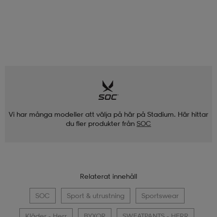
Vi har många modeller att välja på här på Stadium. Här hittar
du fler produkter från
SOC
Relaterat innehåll
SOC
Sport & utrustning
Sportswear
Kläder - Herr
BYXOR
SWEATPANTS - HERR