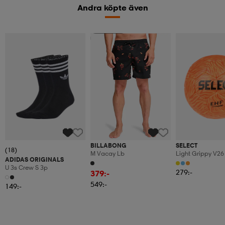
Andra köpte även
Sänkt pris
BILLABONG
SELECT
(18)
M Vacay Lb
Light Grippy V26
ADIDAS ORIGINALS
U 3s Crew S 3p
279:-
379:-
549:-
149:-