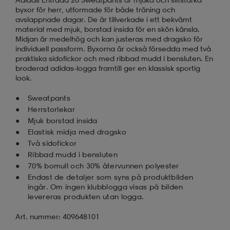
byxor för herr, utformade för både träning och
avslappnade dagar. De är tillverkade i ett bekvämt
läder
lbehör
r
lbehör
kläder
material med mjuk, borstad insida för en skön känsla.
Midjan är medelhög och kan justeras med dragsko för
individuell passform. Byxorna är också försedda med två
praktiska sidofickor och med ribbad mudd i bensluten. En
asögon
äder
r
broderad adidas-logga framtill ger en klassisk sportig
look.
Sweatpants
r
s
Herrstorlekar
Mjuk borstad insida
Elastisk midja med dragsko
äder
ård
äder
Två sidofickor
Ribbad mudd i bensluten
70% bomull och 30% återvunnen polyester
s
s
Endast de detaljer som syns på produktbilden
ingår. Om ingen klubblogga visas på bilden
levereras produkten utan logga.
ård
ård
Art. nummer: 409648101