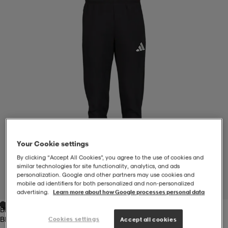
-BH
ngsskor
öjor & skjortor
ngsskor
ingsskor
ar
ingsskor
n
ingsskor
ts & toppar
or
n
kor
kor
öjor & skjortor
usskor
öjor & skjortor
skor
r
skor
n
tskor
Your Cookie settings
By clicking “Accept All Cookies”, you agree to the use of cookies and
similar technologies for site functionality, analytics, and ads
 & klänningar
or
r & pannband
or
 & klänningar
-/Tennisskor
personalization. Google and other partners may use cookies and
mobile ad identifiers for both personalized and non‑personalized
1
/
4
advertising.
Learn more about how Google processes personal data
Black/white
r
andy-/Handbollsskor
kar & vantar
andy-/Handbollsskor
ller
ler
Black/white
Cookies settings
Accept all cookies