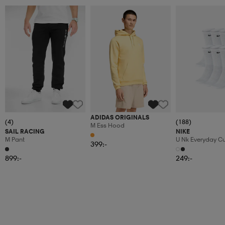
ADIDAS ORIGINALS
(4)
(188)
M Ess Hood
SAIL RACING
NIKE
M Pant
U Nk Everyday C
399:-
6pr-Bd
899:-
249:-