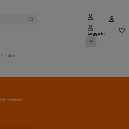
Logga in
Butiker
l erbjudandet