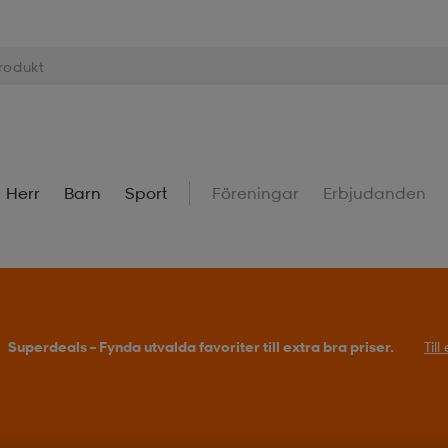
Herr
Barn
Sport
Föreningar
Erbjudanden
Superdeals – Fynda utvalda favoriter till extra bra priser.
Til