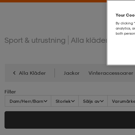
Your Cook
By clicking 
analytics, 
both person
Sport & utrustning
Alla kläder
Sport
Alla Kläder
Jackor
Vinteraccessoarer
Badkläder
Sommaraccessoarer
Klädvård
Filter
Dam/Herr/Barn
Storlek
Säljs av
Varumärk