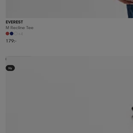
EVEREST
M Recline Tee
+4
179:-
Kampanj -25%
Ny