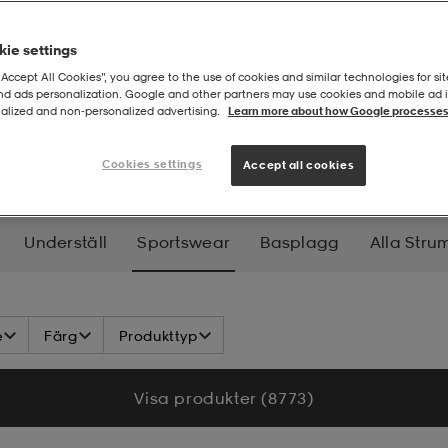
ie settings
“Accept All Cookies”, you agree to the use of cookies and similar technologies for sit
and ads personalization. Google and other partners may use cookies and mobile ad id
alized and non‑personalized advertising.
Learn more about how Google processes
swear
Cookies settings
Accept all cookies
Underställ
Sportswear
Basplagg
Alla Stru
e
Färg
Produkttyp
Visa produkter (8 773)