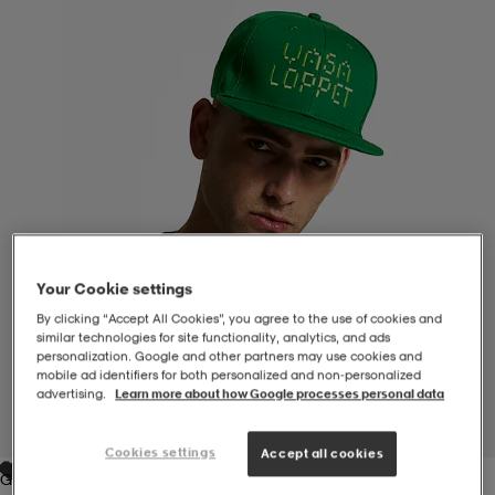
-BH
ngsskor
öjor & skjortor
ngsskor
ingsskor
ar
ingsskor
n
ingsskor
ts & toppar
or
n
kor
kor
öjor & skjortor
usskor
Your Cookie settings
öjor & skjortor
skor
r
skor
n
tskor
By clicking “Accept All Cookies”, you agree to the use of cookies and
similar technologies for site functionality, analytics, and ads
personalization. Google and other partners may use cookies and
 & klänningar
or
r & pannband
or
 & klänningar
-/Tennisskor
mobile ad identifiers for both personalized and non‑personalized
advertising.
Learn more about how Google processes personal data
1
/
5
Cookies settings
Accept all cookies
r
andy-/Handbollsskor
kar & vantar
andy-/Handbollsskor
ller
ler
Green