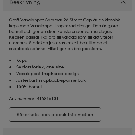
Beskrivning
läder
lbehör
r
lbehör
kläder
Craft Vasaloppet Sommar 26 Street Cap är en klassisk
keps med Vasaloppet-inspirerad design. Den är gjord i
bomull och ger en skön känsla under varma dagar.
asögon
äder
r
Kepsen passar lika bra till vardag som till aktiviteter
utomhus. Storleken justeras enkelt baktill med ett
snapback-spänne, vilket ger en bra passform.
r
s
Keps
Seniorstorlek; one size
Vasaloppet-inspirerad design
Justerbart snapback-spänne bak
äder
ård
äder
100% bomull
Art. nummer: 416816101
s
s
Säkerhets- och produktinformation
ård
ård