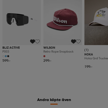
BLIZ ACTIVE
WILSON
(1)
P003
Retro Rope Snapback
HOKA
Hoka Grd Trucke
599:-
299:-
199:-
Andra köpte även