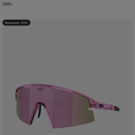
599:-
Kampanj -25%