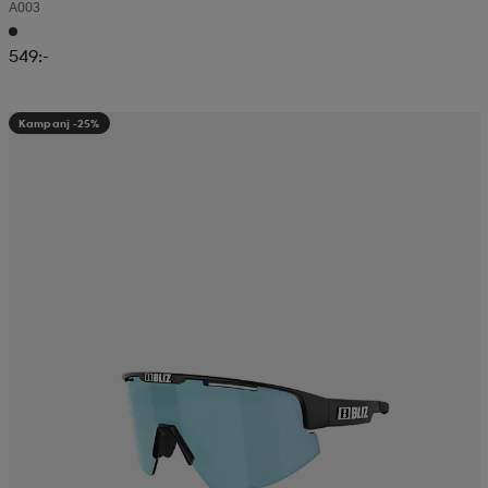
A003
549:-
Kampanj -25%