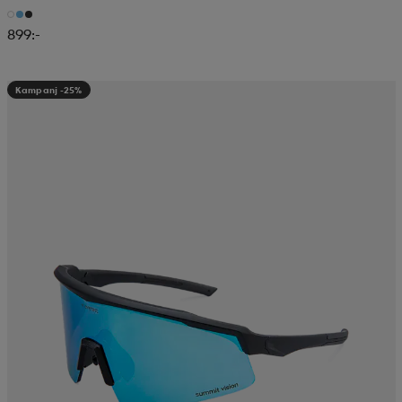
899:-
Kampanj -25%