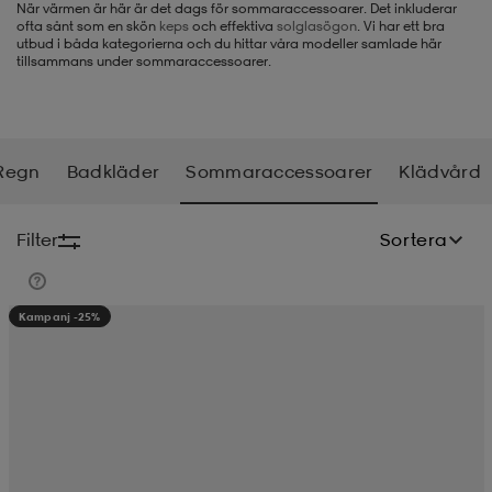
När värmen är här är det dags för sommaraccessoarer. Det inkluderar
ofta sånt som en skön
keps
och effektiva
solglasögon
. Vi har ett bra
-BH
ngsskor
öjor & skjortor
ngsskor
ingsskor
utbud i båda kategorierna och du hittar våra modeller samlade här
tillsammans under sommaraccessoarer.
ar
ingsskor
n
ingsskor
ts & toppar
or
Regn
Badkläder
Sommaraccessoarer
Klädvård
n
kor
kor
öjor & skjortor
usskor
Filter
Sortera
öjor & skjortor
skor
r
skor
n
tskor
Kampanj -25%
 & klänningar
or
r & pannband
or
 & klänningar
-/Tennisskor
r
andy-/Handbollsskor
kar & vantar
andy-/Handbollsskor
ller
ler