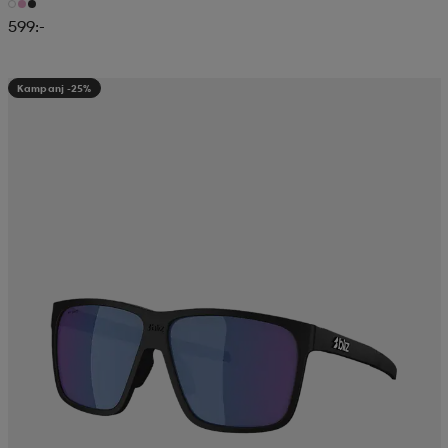
599:-
Kampanj -25%