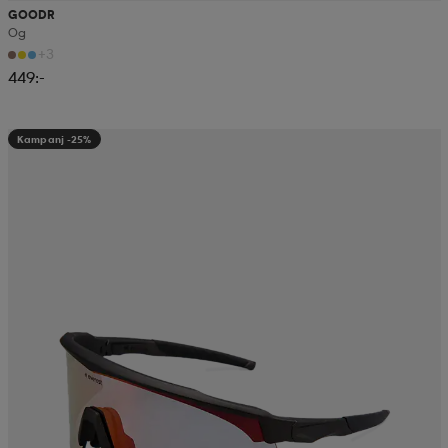
GOODR
Og
+3
449:-
Kampanj -25%