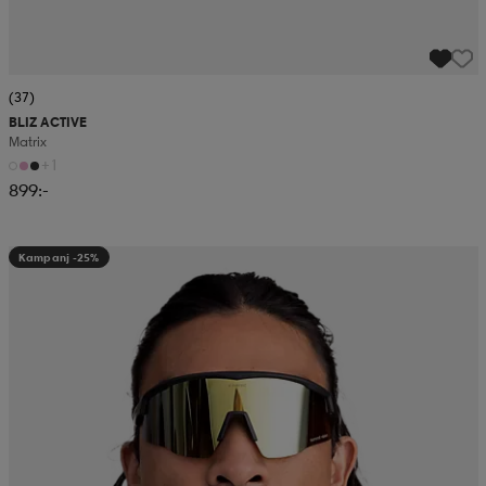
(37)
BLIZ ACTIVE
Matrix
+1
899:-
Kampanj -25%