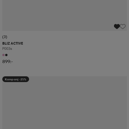
(3)
BLIZ ACTIVE
P003s
899:-
Kampanj -25%