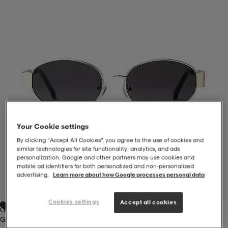
-BH
ngsskor
öjor & skjortor
ngsskor
ingsskor
ar
ingsskor
n
ingsskor
ts & toppar
or
n
kor
kor
öjor & skjortor
usskor
Your Cookie settings
öjor & skjortor
skor
r
skor
n
tskor
By clicking “Accept All Cookies”, you agree to the use of cookies and
similar technologies for site functionality, analytics, and ads
personalization. Google and other partners may use cookies and
mobile ad identifiers for both personalized and non‑personalized
 & klänningar
or
r & pannband
or
 & klänningar
-/Tennisskor
advertising.
Learn more about how Google processes personal data
1
/
2
Cookies settings
Accept all cookies
Gold
r
andy-/Handbollsskor
kar & vantar
andy-/Handbollsskor
ller
ler
Gold