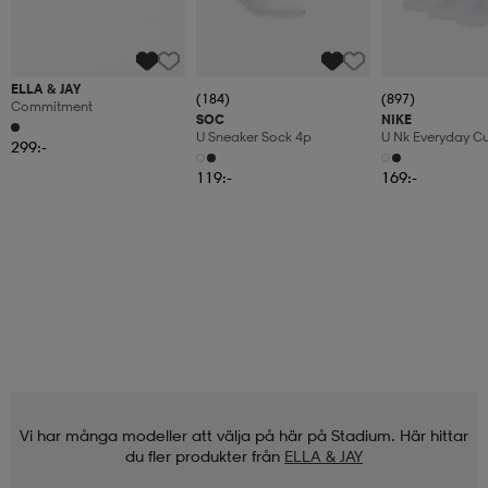
ELLA & JAY
(184)
(897)
Commitment
SOC
NIKE
U Sneaker Sock 4p
U Nk Everyday C
299:-
3pr
119:-
169:-
Vi har många modeller att välja på här på Stadium. Här hittar
du fler produkter från
ELLA & JAY