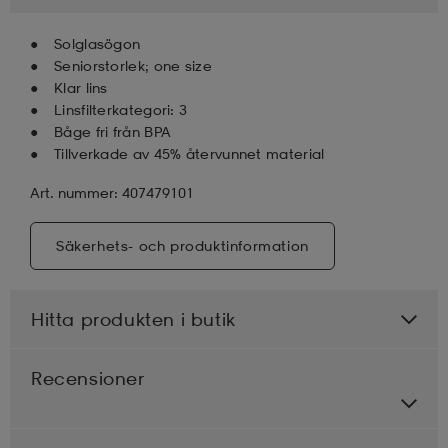
Solglasögon
läder
lbehör
r
lbehör
kläder
Seniorstorlek; one size
Klar lins
Linsfilterkategori: 3
asögon
äder
r
Båge fri från BPA
Tillverkade av 45% återvunnet material
Art. nummer: 407479101
r
s
Säkerhets- och produktinformation
äder
ård
äder
Hitta produkten i butik
s
s
Recensioner
ård
ård