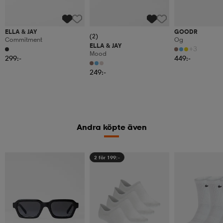
ELLA & JAY
GOODR
(2)
Commitment
Og
ELLA & JAY
+3
Mood
299:-
449:-
249:-
Andra köpte även
2 för 199:-