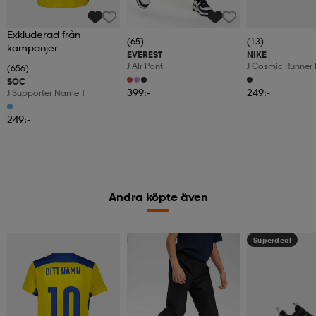
Exkluderad från
(65)
(13)
kampanjer
EVEREST
NIKE
J Alr Pant
J Cosmic Runner 
(656)
SOC
399:-
249:-
J Supporter Name T
249:-
Andra köpte även
Kampanj -25%
Superdeal