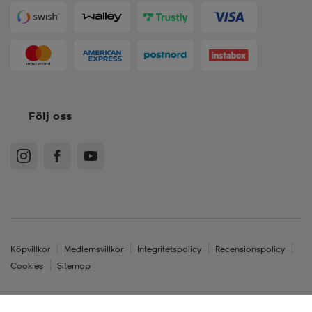
Följ oss
Köpvillkor
Medlemsvillkor
Integritetspolicy
Recensionspolicy
Cookies
Sitemap
Sverige - SEK