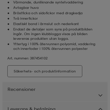
Värmande, dunliknande syntetvaddering
Avtagbar huva
Bröstficka och sidofickor med dragkedja
Två innerfickor
Elastiskt band i ärmslut och nederkant
Endast de detaljer som syns på produktbilden
ingår. Om ingen klubblogga visas på bilden
levereras produkten utan logga.
Yttertyg i 100% återvunnen polyamid, vaddering
och innerfoder i 100% återvunnen polyester
Art. nummer: 387454102
Säkerhets- och produktinformation
Recensioner
Leverans & betalning