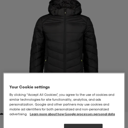
-BH
ngsskor
öjor & skjortor
ngsskor
ingsskor
ar
ingsskor
n
ingsskor
ts & toppar
or
n
kor
kor
öjor & skjortor
usskor
öjor & skjortor
skor
r
skor
n
tskor
Your Cookie settings
By clicking “Accept All Cookies”, you agree to the use of cookies and
 & klänningar
or
r & pannband
or
 & klänningar
-/Tennisskor
similar technologies for site functionality, analytics, and ads
personalization. Google and other partners may use cookies and
1
/
4
mobile ad identifiers for both personalized and non‑personalized
advertising.
Learn more about how Google processes personal data
r
andy-/Handbollsskor
kar & vantar
andy-/Handbollsskor
ller
ler