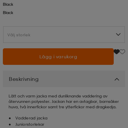
Black
läder
lbehör
r
lbehör
kläder
Black
asögon
äder
r
Välj storlek
Välj storlek
r
s
Lägg i varukorg
äder
ård
äder
Beskrivning
Lätt och varm jacka med dunliknande vaddering av
s
s
återvunnen polyester. Jackan har en avtagbar, barnsäker
huva, två innerfickor samt tre ytterfickor med dragkedja.
Vadderad jacka
ård
ård
Juniorstorlekar