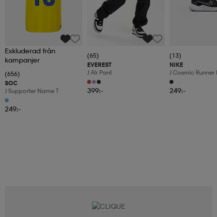
Exkluderad från
(65)
(13)
kampanjer
EVEREST
NIKE
J Alr Pant
J Cosmic Runner 
(656)
SOC
399:-
249:-
J Supporter Name T
249:-