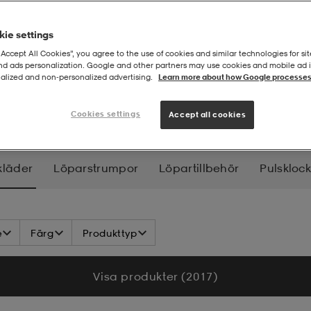
ie settings
“Accept All Cookies”, you agree to the use of cookies and similar technologies for sit
and ads personalization. Google and other partners may use cookies and mobile ad id
alized and non‑personalized advertising.
Learn more about how Google processes
äder
Cookies settings
Accept all cookies
kläder
Löparstrumpor
Löpartillbehör
Pulskloc
e
Färg
Produkttyp
Visa produkter (2 017)