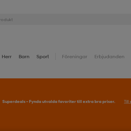
Herr
Barn
Sport
Föreningar
Erbjudanden
Superdeals – Fynda utvalda favoriter till extra bra priser.
Til