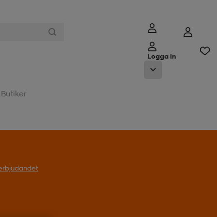
Logga in
Butiker
l erbjudandet