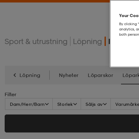
Your Cook
By clicking 
analytics, 
both person
Sport & utrustning
Löpning
Löparkl
Löpning
Nyheter
Löparskor
Löpar
Filter
Dam/Herr/Barn
Storlek
Säljs av
Varumärk