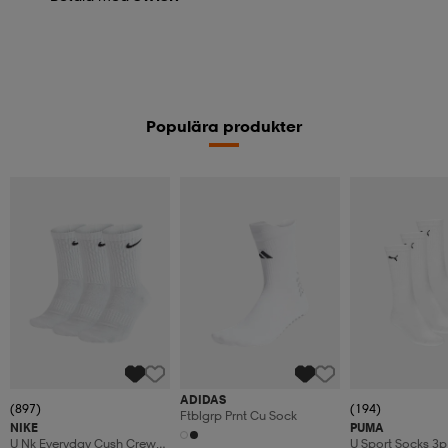
Populära produkter
ADIDAS
(897)
(194)
Ftblgrp Prnt Cu Sock
NIKE
PUMA
U Nk Everyday Cush Crew
U Sport Socks 3p