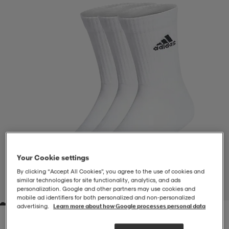
-BH
ngsskor
öjor & skjortor
ngsskor
ingsskor
ar
ingsskor
n
ingsskor
ts & toppar
or
n
kor
kor
öjor & skjortor
usskor
öjor & skjortor
skor
r
skor
n
tskor
Your Cookie settings
By clicking “Accept All Cookies”, you agree to the use of cookies and
 & klänningar
or
r & pannband
or
 & klänningar
-/Tennisskor
similar technologies for site functionality, analytics, and ads
1
/
1
personalization. Google and other partners may use cookies and
mobile ad identifiers for both personalized and non‑personalized
advertising.
Learn more about how Google processes personal data
r
andy-/Handbollsskor
kar & vantar
andy-/Handbollsskor
ller
ler