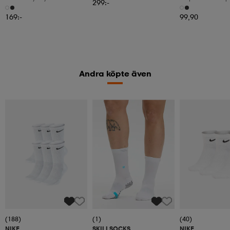
299:-
3pr
169:-
99,90
Andra köpte även
(188)
(1)
(40)
NIKE
SKILLSOCKS
NIKE