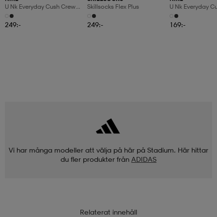
U Nk Everyday Cush Crew
Skillsocks Flex Plus
U Nk Everyday Cu
6pr-Bd
3pr
249:-
249:-
169:-
Vi har många modeller att välja på här på Stadium. Här hittar
du fler produkter från
ADIDAS
Relaterat innehåll