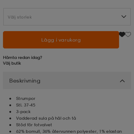
läder
lbehör
r
lbehör
kläder
Välj storlek
Välj storlek
asögon
äder
r
Lägg i varukorg
Hämta redan idag?
r
s
Välj
butik
Beskrivning
äder
ård
äder
Strumpor
s
s
Stl. 37-45
3-pack
Vadderad sula på häl och tå
Stöd för fotvalvet
ård
ård
62% bomull, 36% återvunnen polyester, 1% elastan