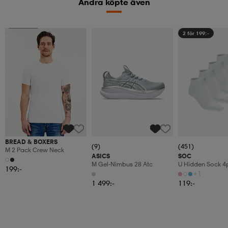
Andra köpte även
Superdeal
2 för 199:-
BREAD & BOXERS
(9)
(451)
M 2 Pack Crew Neck
ASICS
SOC
M Gel-Nimbus 28 Atc
U Hidden Sock 4
199:-
+1
1 499:-
119:-