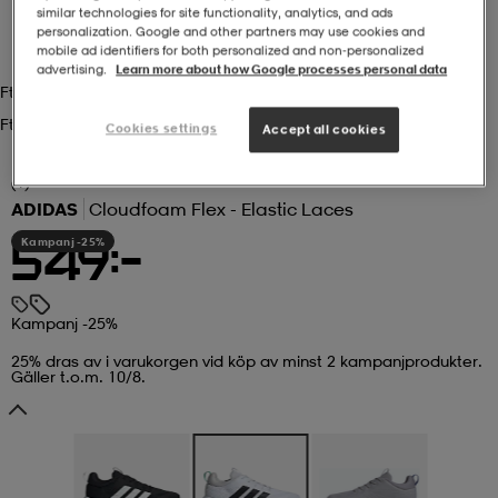
similar technologies for site functionality, analytics, and ads
personalization. Google and other partners may use cookies and
r & pannband
tskor
läder
tskor
r
ngsskor
mobile ad identifiers for both personalized and non‑personalized
advertising.
Learn more about how Google processes personal data
Ftwwht/cblack
Ftwwht/cblack
kar & vantar
skor
ukar
skor
kar & vantar
kor
Cookies settings
Accept all cookies
(1)
ADIDAS
Cloudfoam Flex - Elastic Laces
ukar
sskor
ställ
sskor
ukar
lbehör
Kampanj -25%
549:-
ställ
stövlar
por
stövlar
ställ
er
Kampanj -25%
25% dras av i varukorgen vid köp av minst 2 kampanjprodukter.
Gäller t.o.m. 10/8.
por
ler
kläder
ler
läder
kläder
ngskor
asögon
ngskor
por