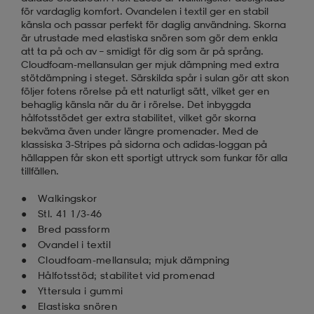
för vardaglig komfort. Ovandelen i textil ger en stabil
känsla och passar perfekt för daglig användning. Skorna
är utrustade med elastiska snören som gör dem enkla
att ta på och av – smidigt för dig som är på språng.
Cloudfoam-mellansulan ger mjuk dämpning med extra
stötdämpning i steget. Särskilda spår i sulan gör att skon
följer fotens rörelse på ett naturligt sätt, vilket ger en
behaglig känsla när du är i rörelse. Det inbyggda
hålfotsstödet ger extra stabilitet, vilket gör skorna
bekväma även under längre promenader. Med de
klassiska 3-Stripes på sidorna och adidas-loggan på
hällappen får skon ett sportigt uttryck som funkar för alla
tillfällen.
Walkingskor
Stl. 41 1/3-46
Bred passform
Ovandel i textil
Cloudfoam-mellansula; mjuk dämpning
Hålfotsstöd; stabilitet vid promenad
Yttersula i gummi
Elastiska snören