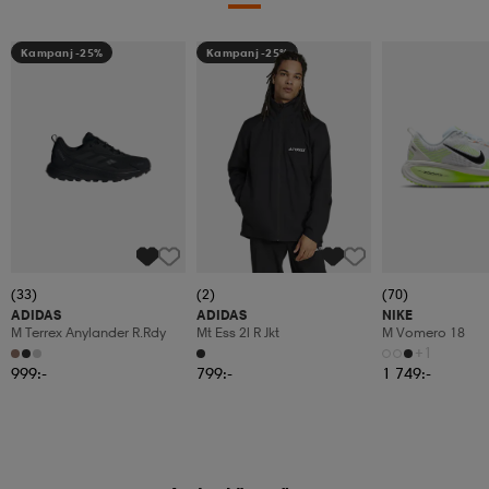
Kampanj -25%
Kampanj -25%
(33)
(2)
(70)
ADIDAS
ADIDAS
NIKE
M Terrex Anylander R.rdy
Mt Ess 2l R Jkt
M Vomero 18
+1
999:-
799:-
1 749:-