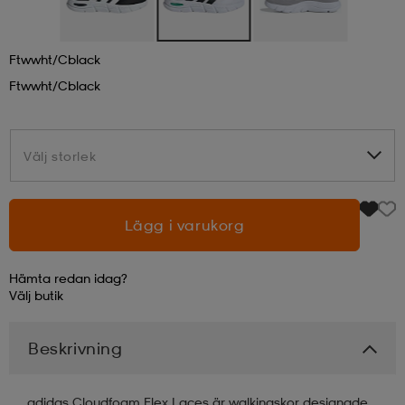
läder
lbehör
r
lbehör
kläder
Ftwwht/cblack
Ftwwht/cblack
asögon
äder
r
Välj storlek
Välj storlek
r
s
Lägg i varukorg
äder
ård
äder
Hämta redan idag?
Välj
butik
s
s
Beskrivning
ård
ård
adidas Cloudfoam Flex Laces är walkingskor designade