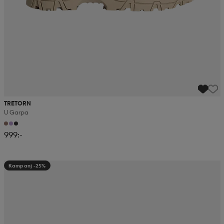
TRETORN
U Garpa
999:-
Kampanj -25%