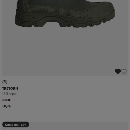
(5)
TRETORN
U Garpa
999:-
Kampanj -25%