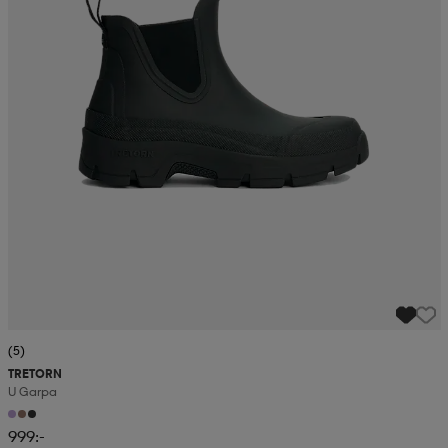
(5)
TRETORN
U Garpa
999:-