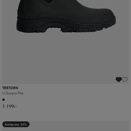
TRETORN
U Garpa Pile
1 199:-
Kampanj -25%