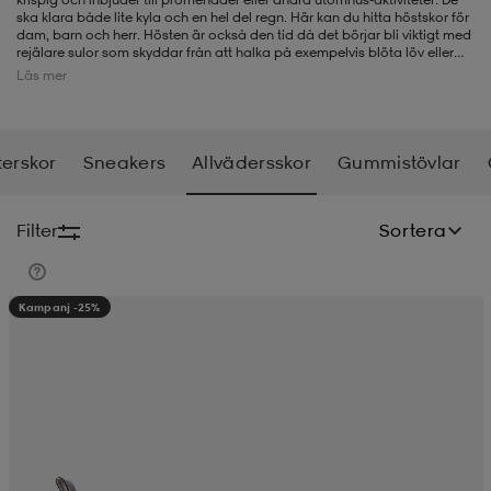
ska klara både lite kyla och en hel del regn. Här kan du hitta höstskor för
dam, barn och herr. Hösten är också den tid då det börjar bli viktigt med
-BH
ngsskor
öjor & skjortor
ngsskor
ingsskor
rejälare sulor som skyddar från att halka på exempelvis blöta löv eller
fuktiga trädrötter. Vi har ett stort sortiment av höstskor och allvädersskor
Läs mer
från t.ex.
Nike
,
adidas
,
Viking
,
Tretorn
och
Sorel
. Så oavsett om du letar
efter vandringsskor för vuxna eller allround-skor som passar för barn i
förskole- eller skolåldern - titta gärna på vårt utbud av bl.a. höstskor.
ar
ingsskor
n
ingsskor
ts & toppar
or
terskor
Sneakers
Allvädersskor
Gummistövlar
n
kor
kor
öjor & skjortor
usskor
Filter
Sortera
öjor & skjortor
skor
r
skor
n
tskor
Kampanj -25%
 & klänningar
or
r & pannband
or
 & klänningar
-/Tennisskor
r
andy-/Handbollsskor
kar & vantar
andy-/Handbollsskor
ller
ler