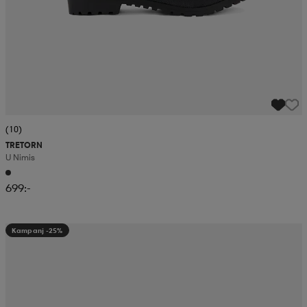
(10)
TRETORN
U Nimis
699:-
Kampanj -25%