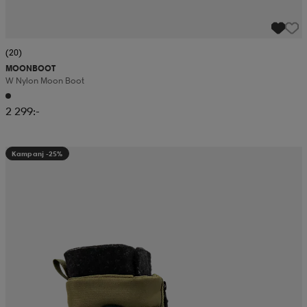
(20)
MOONBOOT
W Nylon Moon Boot
2 299:-
Kampanj -25%