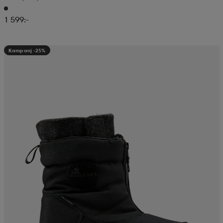
1 599:-
Kampanj -25%