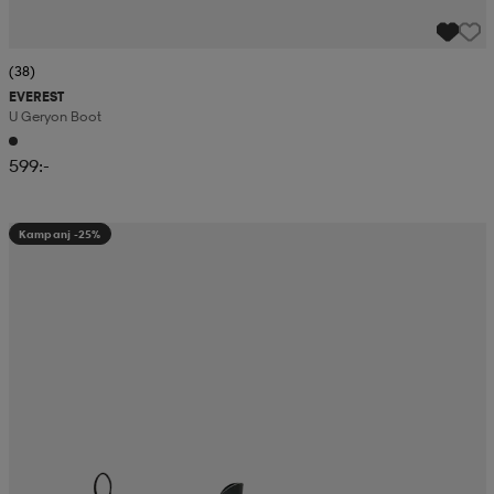
(38)
EVEREST
U Geryon Boot
599:-
Kampanj -25%