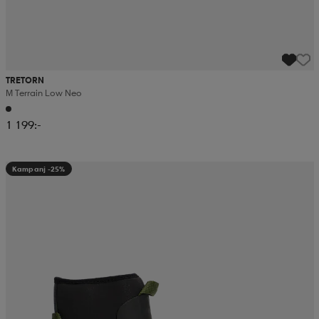
TRETORN
M Terrain Low Neo
1 199:-
Kampanj -25%