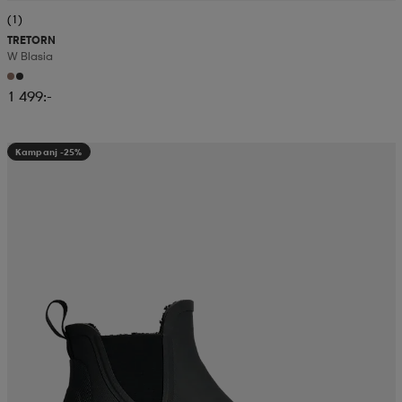
(1)
TRETORN
W Blasia
1 499:-
Kampanj -25%