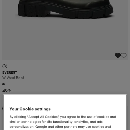
(3)
EVEREST
W West Boot
499:-
Your Cookie settings
Kampanj -25%
By clicking “Accept All Cookies”, you agree to the use of cookies and
similar technologies for site functionality, analytics, and ads
personalization. Google and other partners may use cookies and