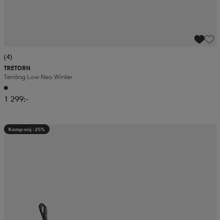
(4)
TRETORN
Terräng Low Neo Winter
1 299:-
Kampanj -25%