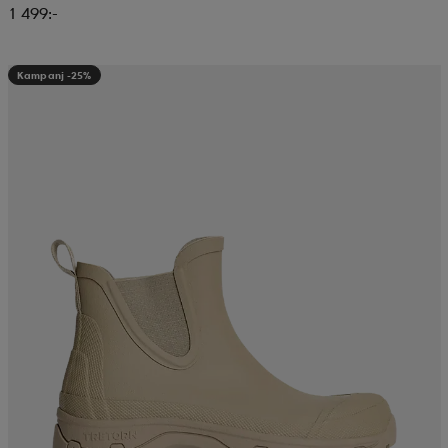
1 499:-
Kampanj -25%