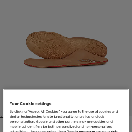
-BH
ngsskor
öjor & skjortor
ngsskor
ingsskor
ar
ingsskor
n
ingsskor
ts & toppar
or
n
kor
kor
öjor & skjortor
usskor
öjor & skjortor
skor
r
skor
n
tskor
 & klänningar
or
r & pannband
or
 & klänningar
-/Tennisskor
Your Cookie settings
1
/
5
By clicking “Accept All Cookies”, you agree to the use of cookies and
similar technologies for site functionality, analytics, and ads
personalization. Google and other partners may use cookies and
r
andy-/Handbollsskor
kar & vantar
andy-/Handbollsskor
ller
ler
mobile ad identifiers for both personalized and non‑personalized
advertising.
Learn more about how Google processes personal data