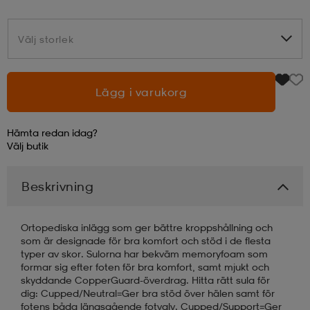
läder
lbehör
r
lbehör
kläder
Välj storlek
Välj storlek
asögon
äder
r
Lägg i varukorg
Hämta redan idag?
r
s
Välj
butik
Beskrivning
äder
ård
äder
Ortopediska inlägg som ger bättre kroppshållning och
s
s
som är designade för bra komfort och stöd i de flesta
typer av skor. Sulorna har bekväm memoryfoam som
formar sig efter foten för bra komfort, samt mjukt och
skyddande CopperGuard-överdrag. Hitta rätt sula för
ård
ård
dig: Cupped/Neutral=Ger bra stöd över hälen samt för
fotens båda längsgående fotvalv. Cupped/Support=Ger