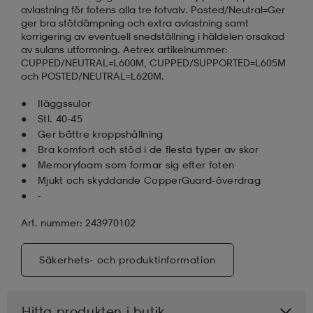
avlastning för fotens alla tre fotvalv. Posted/Neutral=Ger
ger bra stötdämpning och extra avlastning samt
korrigering av eventuell snedställning i häldelen orsakad
av sulans utformning. Aetrex artikelnummer:
CUPPED/NEUTRAL=L600M, CUPPED/SUPPORTED=L605M
och POSTED/NEUTRAL=L620M.
Iläggssulor
Stl. 40-45
Ger bättre kroppshållning
Bra komfort och stöd i de flesta typer av skor
Memoryfoam som formar sig efter foten
Mjukt och skyddande CopperGuard-överdrag
-
Art. nummer: 243970102
Säkerhets- och produktinformation
Hitta produkten i butik