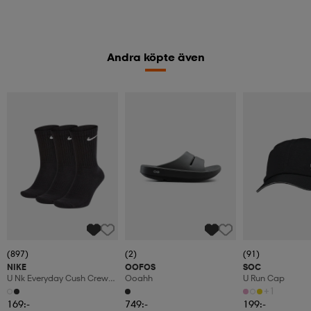
Andra köpte även
(897)
(2)
(91)
NIKE
OOFOS
SOC
U Nk Everyday Cush Crew
Ooahh
U Run Cap
3pr
+1
169:-
749:-
199:-