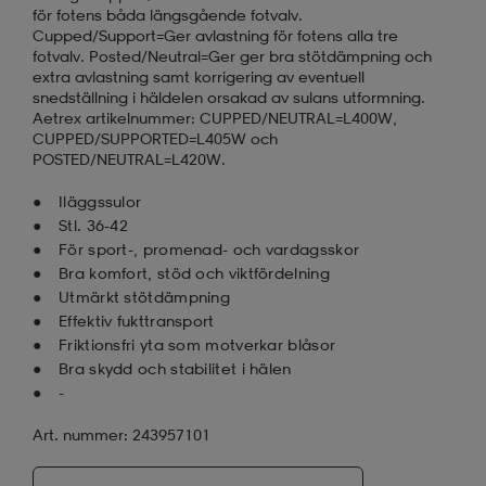
för fotens båda längsgående fotvalv.
Cupped/Support=Ger avlastning för fotens alla tre
fotvalv. Posted/Neutral=Ger ger bra stötdämpning och
extra avlastning samt korrigering av eventuell
snedställning i häldelen orsakad av sulans utformning.
Aetrex artikelnummer: CUPPED/NEUTRAL=L400W,
CUPPED/SUPPORTED=L405W och
POSTED/NEUTRAL=L420W.
Iläggssulor
Stl. 36-42
För sport-, promenad- och vardagsskor
Bra komfort, stöd och viktfördelning
Utmärkt stötdämpning
Effektiv fukttransport
Friktionsfri yta som motverkar blåsor
Bra skydd och stabilitet i hälen
-
Art. nummer: 243957101