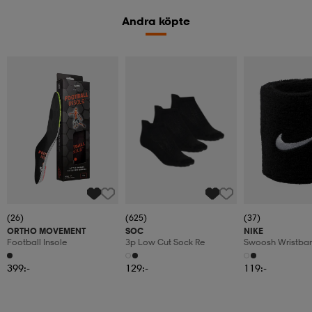
Andra köpte
(26)
(625)
(37)
ORTHO MOVEMENT
SOC
NIKE
Football Insole
3p Low Cut Sock Re
Swoosh Wristba
399:-
129:-
119:-