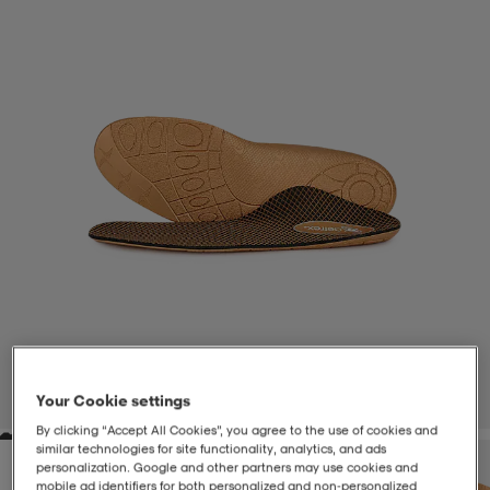
-BH
ngsskor
öjor & skjortor
ngsskor
ingsskor
ar
ingsskor
n
ingsskor
ts & toppar
or
n
kor
kor
öjor & skjortor
usskor
öjor & skjortor
skor
r
skor
n
tskor
 & klänningar
or
r & pannband
or
 & klänningar
-/Tennisskor
Your Cookie settings
1
/
5
By clicking “Accept All Cookies”, you agree to the use of cookies and
similar technologies for site functionality, analytics, and ads
r
andy-/Handbollsskor
kar & vantar
andy-/Handbollsskor
ller
ler
personalization. Google and other partners may use cookies and
mobile ad identifiers for both personalized and non‑personalized