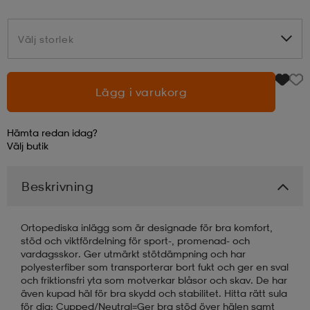
läder
lbehör
r
lbehör
kläder
Välj storlek
Välj storlek
asögon
äder
r
Lägg i varukorg
Hämta redan idag?
r
s
Välj
butik
Beskrivning
äder
ård
äder
Ortopediska inlägg som är designade för bra komfort,
s
s
stöd och viktfördelning för sport-, promenad- och
vardagsskor. Ger utmärkt stötdämpning och har
polyesterfiber som transporterar bort fukt och ger en sval
och friktionsfri yta som motverkar blåsor och skav. De har
ård
ård
även kupad häl för bra skydd och stabilitet. Hitta rätt sula
för dig: Cupped/Neutral=Ger bra stöd över hälen samt